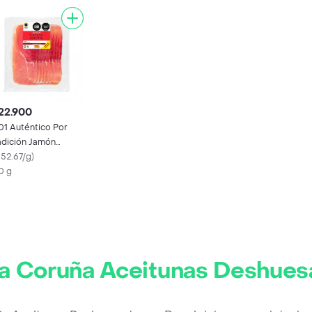
22.900
01 Auténtico Por
adición Jamón
rrano Reserva
152.67/g
)
0 g
a Coruña Aceitunas Deshues