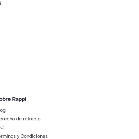
i
obre Rappi
log
erecho de retracto
IC
érminos y Condiciones