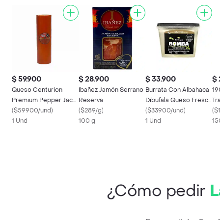
$ 59.900
$ 28.900
$ 33.900
$ 
Queso Centurion
Ibañez Jamón Serrano
Burrata Con Albahaca
19
Premium Pepper Jack
Reserva
Dibufala Queso Fresco
Tr
Kg
(
$59900/und
)
(
$289/g
)
de Pasta Hilada (250
(
$33900/und
)
Se
(
$
1 Und
100 g
Gr)
1 Und
15
¿Cómo pedir
L