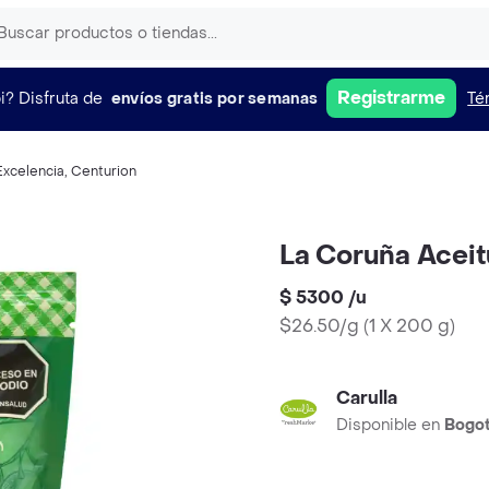
Registrarme
i?
Disfruta de
envíos gratis por semanas
Té
Excelencia
,
Centurion
La Coruña Acei
$ 5300
/
u
$26.50/g
(
1 X 200 g
)
Carulla
Disponible en
Bogo