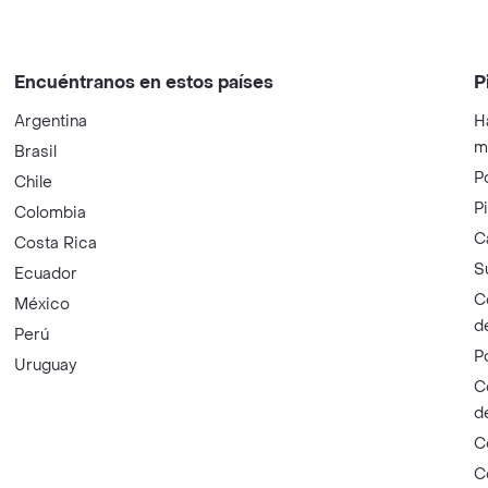
Encuéntranos en estos países
P
Argentina
H
m
Brasil
P
Chile
P
Colombia
C
Costa Rica
S
Ecuador
C
México
d
Perú
P
Uruguay
C
d
C
C