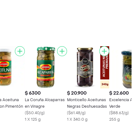
$ 6300
$ 20.900
$ 22.600
a Aceituna
La Coruña Alcaparras
Monticello Aceitunas
Excelencia Acei
con Pimentón
en Vinagre
Negras Deshuesadas
Verde
(
$50.40/g
)
(
$61.48/g
)
(
$88.63/g
)
1 X 125 g
1 X 340.0 g
255 g