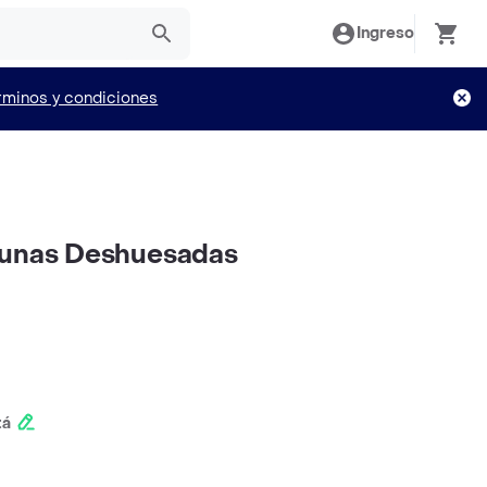
Ingreso
rminos y condiciones
tunas Deshuesadas
tá