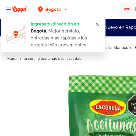
Bogotá
Ingresa tu dirección en
¿Nuevo en Rapp
Bogotá
.
Mejor servicio,
entregas más rápidas y los
precios más convenientes!
Búsquedas relacionadas:
Vegetales enlatadas
,
La Coruña
,
Monticello
,
Rappi
la coruna aceitunas deshuesadas