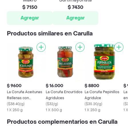
$ 7150
$ 7430
Agregar
Agregar
Productos similares en Carulla
$ 9600
$ 16.000
$ 8800
$
La Coruña Aceitunas
La Coruña Encurtidos
La Coruña Pepinillos
La
Rellenas con
Agridulces
Agridulce
en
Pimentón
(
$38.40/g
)
(
$32/g
)
(
$35.20/g
)
(
$
1 X 250 g
1 X 500 g
1 X 250 g
1 
Productos complementarios en Carulla