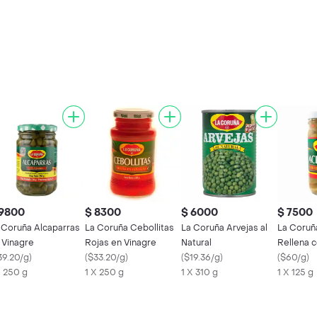
 9800
$ 8300
$ 6000
$ 7500
 Coruña Alcaparras
La Coruña Cebollitas
La Coruña Arvejas al
La Coruñ
 Vinagre
Rojas en Vinagre
Natural
Rellena 
39.20/g
)
(
$33.20/g
)
(
$19.36/g
)
(
$60/g
)
X 250 g
1 X 250 g
1 X 310 g
1 X 125 g