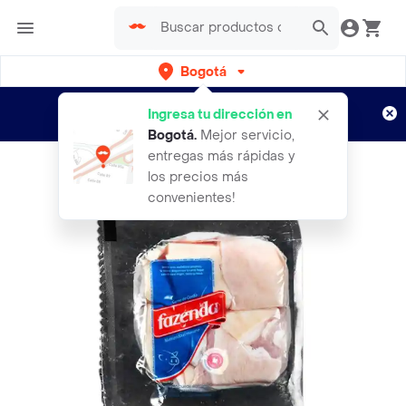
Bogotá
Regístrate
¿Nuevo en Rappi?
y disfruta de
Ingresa tu dirección en
envíos gratis por semanas
Aplican TyC
Bogotá
.
Mejor servicio,
entregas más rápidas y
los precios más
convenientes!