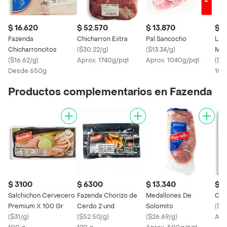
$ 16.620
$ 52.570
$ 13.870
$ 2
Fazenda
Chicharron Extra
Pal Sancocho
La 
Chicharroncitos
(
$30.22/g
)
(
$13.34/g
)
Mag
(
$16.62/g
)
Aprox. 1740g/pqt
Aprox. 1040g/pqt
(
$2
Desde 650g
100
Productos complementarios en Fazenda
$ 3100
$ 6300
$ 13.340
$ 1
Salchichon Cervecero
Fazenda Chorizo de
Medallones De
Car
Premium X 100 Gr
Cerdo 2 und
Solomito
(
$2
(
$31/g
)
(
$52.50/g
)
(
$26.69/g
)
Apr