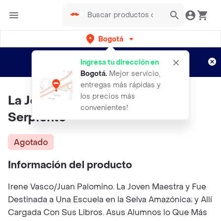
Bogotá
Regístrate
¿Nuevo en Rappi?
y disfruta de
Ingresa tu dirección en
envíos gratis por semanas
Aplican TyC
Bogotá
.
Mejor servicio,
entregas más rápidas y
los precios más
La Joven Maestra y la Gran
convenientes!
Serpiente
Agotado
Información del producto
Irene Vasco/Juan Palomino. La Joven Maestra y Fue
Destinada a Una Escuela en la Selva Amazónica; y Allí
Cargada Con Sus Libros. Asus Alumnos lo Que Más