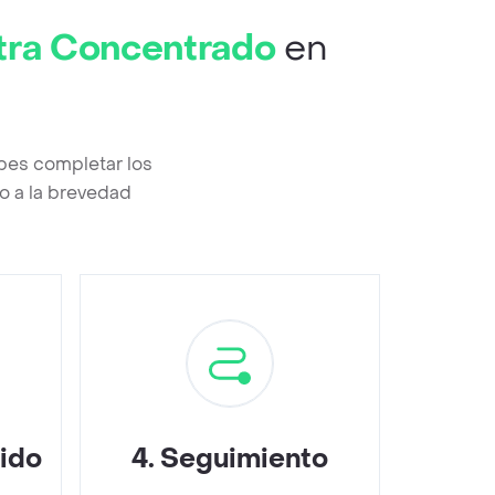
tra Concentrado
en
bes completar los
o a la brevedad
dido
4
.
Seguimiento