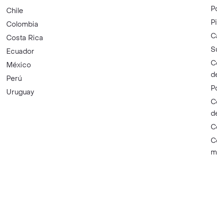
P
Chile
P
Colombia
C
Costa Rica
S
Ecuador
C
México
d
Perú
P
Uruguay
C
d
C
C
m