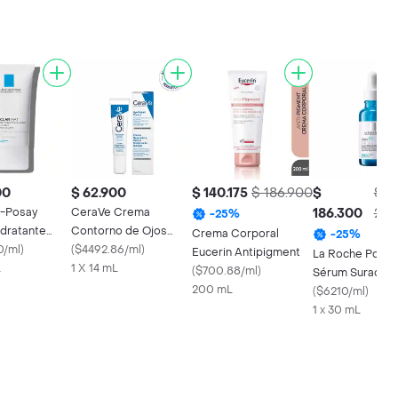
00
$ 62.900
$ 140.175
$ 186.900
$
$
-Posay
CeraVe Crema
186.300
248
-
25
%
dratante
Contorno de Ojos
Crema Corporal
-
25
%
Mat
0/ml
)
Reparadora
(
$4492.86/ml
)
Eucerin Antipigment
La Roche Posay
L
1 X 14 mL
(
$700.88/ml
)
Sérum Suractiv
200 mL
Hyalu B5
(
$6210/ml
)
1 x 30 mL