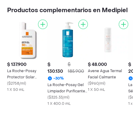
Productos complementarios en Medipiel
$ 137.900
$
$
$ 48.000
$
La Roche-Posay
130.130
185.900
Avene Agua Termal
2
Protector Solar
Facial Calmante
-
30
%
Anthelios Uv Mune
(
$2758/ml
)
(
$960/ml
)
La Roche-Posay Gel
La
400 Spf 50 +
1 X 50 mL
1 X 50 mL
Limpiador Purificante
Sé
Effaclar
(
$325.33/ml
)
(
$
1 X 400.0 mL
1 