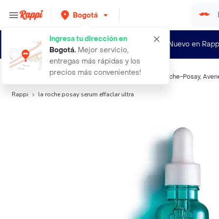
Bogotá
Ingresa tu dirección en
¿Nuevo en Rapp
Bogotá
.
Mejor servicio,
entregas más rápidas y los
precios más convenientes!
Búsquedas relacionadas:
Tratamiento Antiacné
,
La Roche-Posay
,
Aven
Rappi
la roche posay serum effaclar ultra