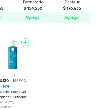
Farmatodo
Pasteur
65
$ 154.550
$ 176.635
r
Agregar
Agregar
$
0.130
185.900
-
30
%
 Roche-Posay Gel
mpiador Purificante
faclar
325.33/ml
)
X 400.0 mL