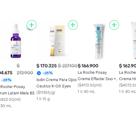
$
$ 170.325
$ 227.100
$ 166.900
$ 162.9
04.675
272.900
La Roche Posay
La Roche
-
25
%
Crema Effaclar Duo +
Crema Hi
Isdin Crema Para Ojos
-
25
%
M
(
$4172.50/ml
)
Effaclar 
(
$4072.5
Ceutics K-OX Eyes
 Roche-Posay
1 X 40 mL
1 X 40 m
(
$11355/g
)
rum Latam Mela B3
1 X 15 g
6822.50/ml
)
x 30 mL