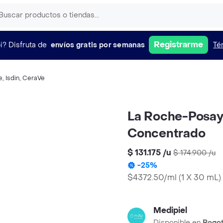
Registrarme
i?
Disfruta de
envíos gratis por semanas
Té
e
,
Isdin
,
CeraVe
La Roche-Posay 
Concentrado
$ 131.175
/
u
$ 174.900
/
u
-
25
%
$4372.50/ml
(
1 X 30 mL
)
Medipiel
Disponible en
Bogo