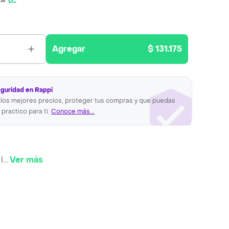
Agregar
$ 131.175
eguridad en Rappi
los mejores precios, proteger tus compras y que puedas
 practico para ti.
Conoce más...
l
...
Ver más