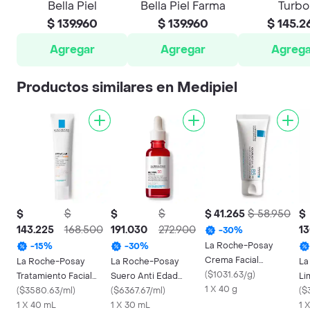
Bella Piel
Bella Piel Farma
Turbo
$ 139.960
$ 139.960
$ 145.2
Agregar
Agregar
Agrega
Productos similares en Medipiel
$
$
$
$
$ 41.265
$ 58.950
$
143.225
168.500
191.030
272.900
13
-
30
%
La Roche-Posay
-
15
%
-
30
%
Crema Facial
La Roche-Posay
La Roche-Posay
La
Cicaplast Baume B5 +
(
$1031.63/g
)
Tratamiento Facial
Suero Anti Edad
Li
1 X 40 g
Effaclar Dúo Fps 30
(
$3580.63/ml
)
Retinol B3
(
$6367.67/ml
)
Ef
(
$
1 X 40 mL
1 X 30 mL
1 