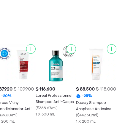
87.920
$ 109.900
$ 116.600
$ 88.500
$ 118.000
Loreal Professionnel
-
20
%
-
25
%
Shampoo Anti-Caspa
rcos Vichy
Ducray Shampoo
Scalp
(
$388.67/ml
)
ondicionador Anti-
Anaphase Anticaída
1 X 300 mL
ída
439.60/ml
)
(
$442.50/ml
)
X 200 mL
1 X 200 mL