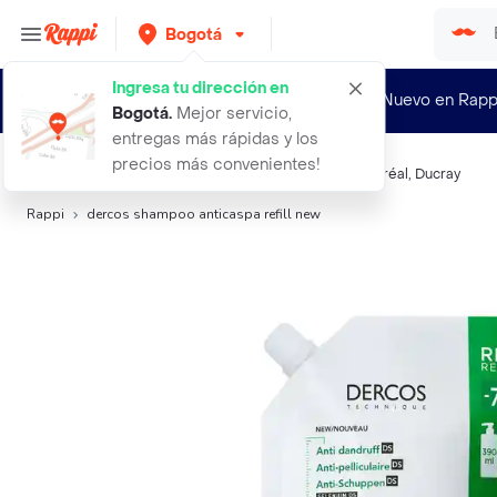
Bogotá
Ingresa tu dirección en
¿Nuevo en Rapp
Bogotá
.
Mejor servicio,
entregas más rápidas y los
precios más convenientes!
Búsquedas relacionadas:
Shampoo
,
Vichy
,
Dercos
,
L'Oréal
,
Ducray
Rappi
dercos shampoo anticaspa refill new