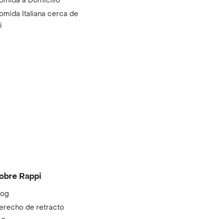
omida a Domicilio
omida Italiana cerca de
i
obre Rappi
log
erecho de retracto