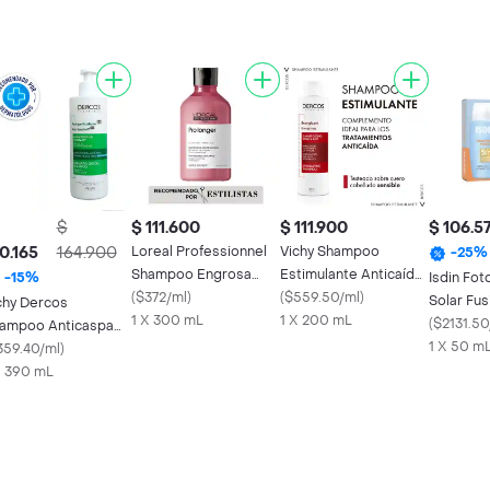
$
$ 111.600
$ 111.900
$ 106.5
0.165
164.900
Loreal Professionnel
Vichy Shampoo
-
25
%
Shampoo Engrosa
Estimulante Anticaída
Isdin Fot
-
15
%
Puntas
(
$372/ml
)
Energising
(
$559.50/ml
)
Solar Fu
chy Dercos
1 X 300 mL
1 X 200 mL
Magic SP
(
$2131.50
ampoo Anticaspa
1 X 50 m
bello Graso
359.40/ml
)
X 390 mL