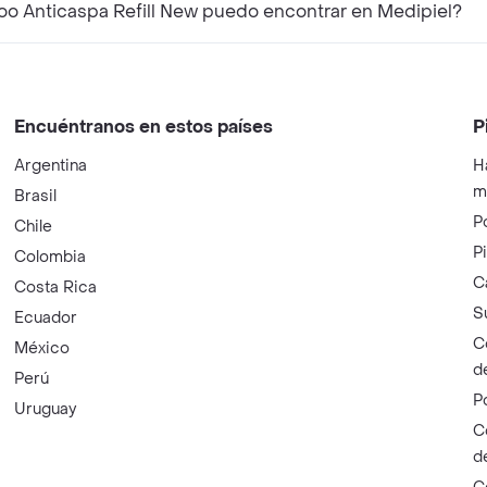
 Anticaspa Refill New puedo encontrar en Medipiel?
Encuéntranos en estos países
P
Argentina
H
m
Brasil
P
Chile
P
Colombia
C
Costa Rica
S
Ecuador
C
México
d
Perú
P
Uruguay
C
d