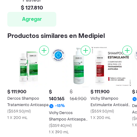
$ 127.810
Agregar
Productos similares en Medipiel
$ 111.900
$
$
$ 111.900
$ 
Dercos Shampoo
140.165
164.900
Vichy Shampoo
Tratamiento Anticaspa
Estimulante Anticaída
De
-
15
%
(
$559.50/ml
)
Energising
(
$559.50/ml
)
Ac
Vichy Dercos
1 X 200 mL
1 X 200 mL
Ca
(
$
Shampoo Anticaspa
1 
Cabello Graso
(
$359.40/ml
)
1 X 390 mL