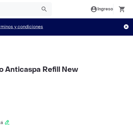
Ingreso
rminos y condiciones
 Anticaspa Refill New
tá