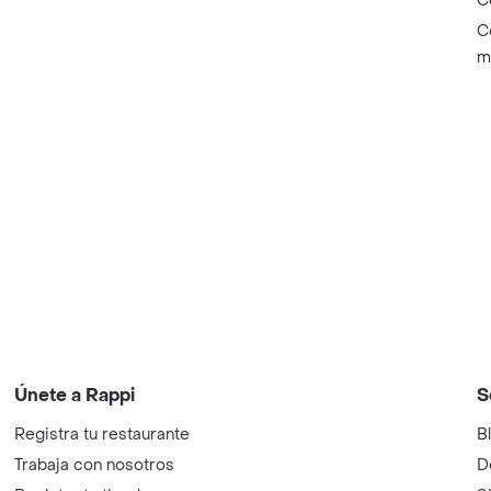
C
C
m
Únete a Rappi
S
Registra tu restaurante
B
Trabaja con nosotros
D