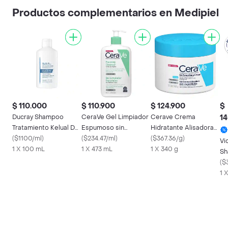
Productos complementarios en Medipiel
$ 110.000
$ 110.900
$ 124.900
$
Ducray Shampoo
CeraVe Gel Limpiador
Cerave Crema
14
Tratamiento Kelual Ds
Espumoso sin
Hidratante Alisadora
Anticaspa
(
$1100/ml
)
Perfume Piel Normal a
(
$234.47/ml
)
Anti Rugosidades
(
$367.36/g
)
Vi
1 X 100 mL
Grasa
1 X 473 mL
1 X 340 g
Sh
Ca
(
$
1 