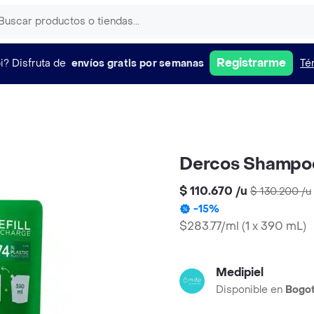
Registrarme
i?
Disfruta de
envíos gratis por semanas
Té
Dercos Shampoo
$ 110.670
/
u
$ 130.200
/
u
-
15
%
$283.77/ml
(
1 x 390 mL
)
Medipiel
Disponible en
Bogo