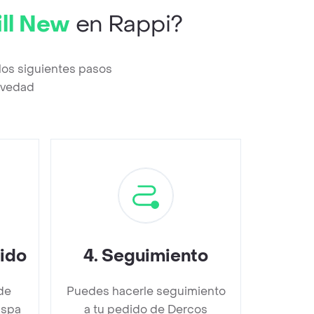
ll New
en Rappi?
los siguientes pasos
revedad
dido
4
.
Seguimiento
de
Puedes hacerle seguimiento
aspa
a tu pedido de Dercos