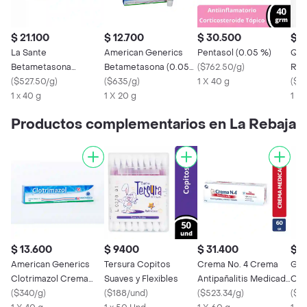
$ 21.100
$ 12.700
$ 30.500
$ 3
La Sante
American Generics
Pentasol (0.05 %)
Qui
Betametasona
Betametasona (0.05
(
$762.50/g
)
Ret
(0.05%)
(
$527.50/g
)
%)
(
$635/g
)
1 X 40 g
(0.
(
$1
1 x 40 g
1 X 20 g
1 X 
Productos complementarios en La Rebaja
$ 13.600
$ 9400
$ 31.400
$ 
American Generics
Tersura Copitos
Crema No. 4 Crema
Gas
Clotrimazol Crema
Suaves y Flexibles
Antipañalitis Medicada
Orig
Tópica (1 %)
(
$340/g
)
(
$188/und
)
con Nistatina
(
$523.34/g
)
(
$4.