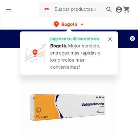
Bogotá
Regístrate
¿Nuevo en Rappi?
y disfruta de
Ingresa tu dirección en
envíos gratis por semanas
Aplican TyC
Bogotá
.
Mejor servicio,
entregas más rápidas y
los precios más
convenientes!