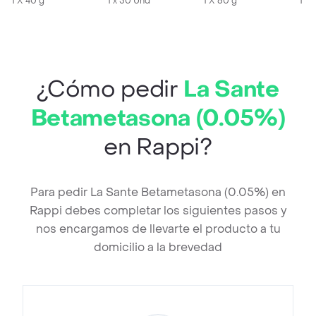
1 X 40 g
1 x 50 Und
1 X 60 g
1 X 
¿Cómo pedir
La Sante
Betametasona (0.05%)
en Rappi?
Para pedir La Sante Betametasona (0.05%) en
Rappi debes completar los siguientes pasos y
nos encargamos de llevarte el producto a tu
domicilio a la brevedad