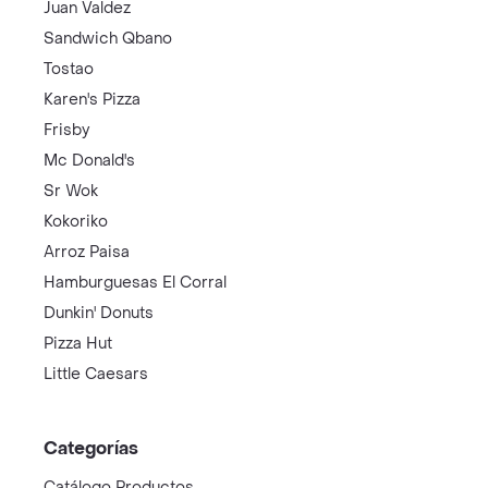
Juan Valdez
Sandwich Qbano
Tostao
Karen's Pizza
Frisby
Mc Donald's
Sr Wok
Kokoriko
Arroz Paisa
Hamburguesas El Corral
Dunkin' Donuts
Pizza Hut
Little Caesars
Categorías
Catálogo Productos