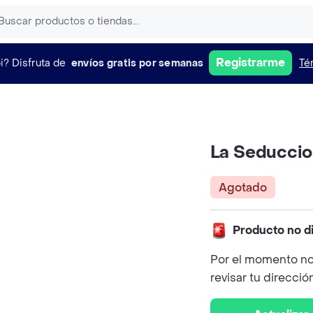
Registrarme
i?
Disfruta de
envíos gratis por semanas
Té
La Seducci
Agotado
Producto no d
Por el momento no
revisar tu direcció