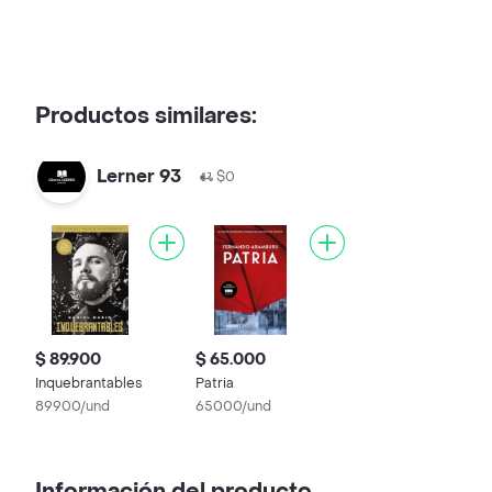
Productos similares:
Lerner 93
$0
$ 89.900
$ 65.000
Inquebrantables
Patria
89900/und
65000/und