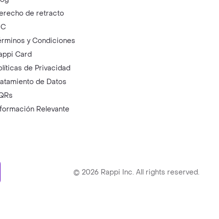
erecho de retracto
IC
érminos y Condiciones
appi Card
olíticas de Privacidad
ratamiento de Datos
QRs
nformación Relevante
ry
©
2026
Rappi Inc. All rights reserved.