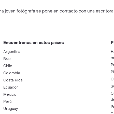
na joven fotógrafa se pone en contacto con una escritora 
Encuéntranos en estos países
P
Argentina
H
m
Brasil
P
Chile
P
Colombia
C
Costa Rica
S
Ecuador
C
México
d
Perú
P
Uruguay
C