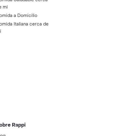
e mi
omida a Domicilio
omida Italiana cerca de
i
obre Rappi
log