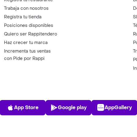
Trabaja con nosotros
D
Registra tu tienda
S
Posiciones disponibles
T
Quiero ser Rappitendero
R
Haz crecer tu marca
P
Incrementa tus ventas
T
con Pide por Rappi
P
I
App Store
Play Store
AppGalle
App Store
Google play
AppGallery