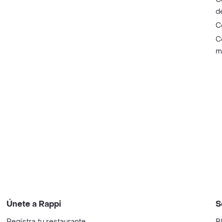
d
C
C
m
Únete a Rappi
S
Registra tu restaurante
B