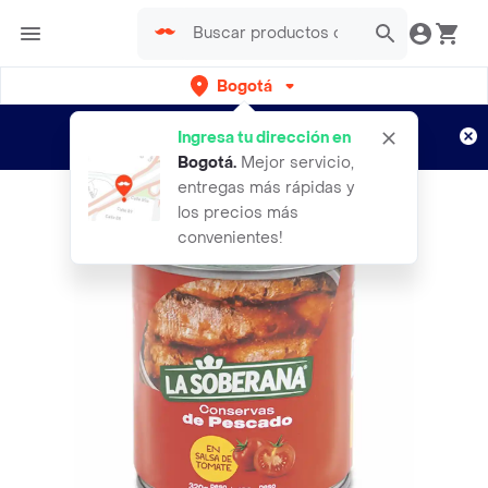
Bogotá
Regístrate
¿Nuevo en Rappi?
y disfruta de
Ingresa tu dirección en
envíos gratis por semanas
Aplican TyC
Bogotá
.
Mejor servicio,
entregas más rápidas y
los precios más
convenientes!