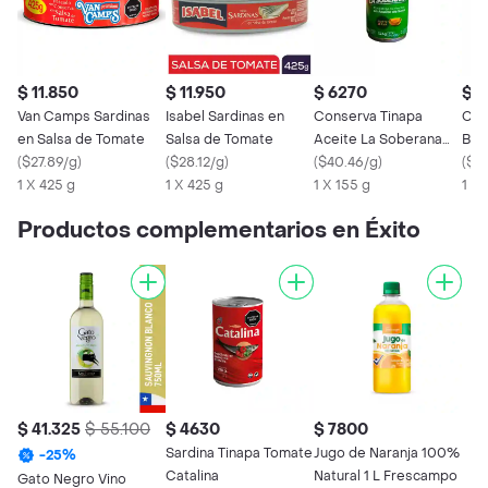
$ 11.850
$ 11.950
$ 6270
$ 
Van Camps Sardinas
Isabel Sardinas en
Conserva Tinapa
Con
en Salsa de Tomate
Salsa de Tomate
Aceite La Soberana
Boc
(
$27.89/g
)
(
$28.12/g
)
(155 Gr)
(
$40.46/g
)
Sal
(
$2
1 X 425 g
1 X 425 g
1 X 155 g
1 X
Productos complementarios en Éxito
$ 41.325
$ 55.100
$ 4630
$ 7800
Sardina Tinapa Tomate
Jugo de Naranja 100%
-
25
%
Catalina
Natural 1 L Frescampo
Gato Negro Vino