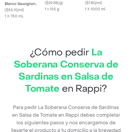
(
$29.88/g
)
(
$7.80/ml
)
Blanco Sauvignon
1 x 155 g
1 X 1000 ml
Blanc
(
$55.10/ml
)
1 X 750 mL
¿Cómo pedir
La
Soberana Conserva de
Sardinas en Salsa de
Tomate
en Rappi?
Para pedir La Soberana Conserva de Sardinas
en Salsa de Tomate en Rappi debes completar
los siguientes pasos y nos encargamos de
llevarte el producto a tu domicilio a la brevedad