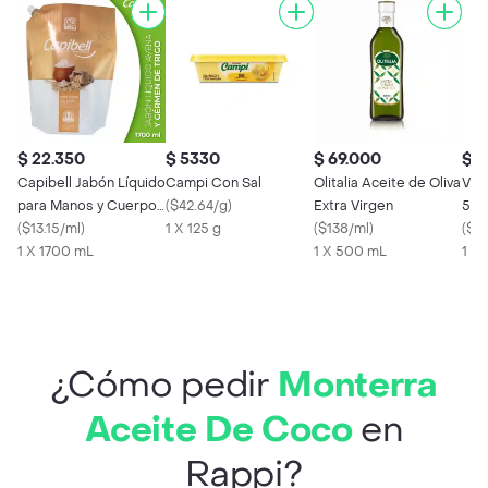
$ 22.350
$ 5330
$ 69.000
$ 1
Capibell Jabón Líquido
Campi Con Sal
Olitalia Aceite de Oliva
Vita
para Manos y Cuerpo
(
$42.64/g
)
Extra Virgen
500
con Avena y Trigo
(
$13.15/ml
)
1 X 125 g
(
$138/ml
)
(
$2
1 X 1700 mL
1 X 500 mL
1 X
¿Cómo pedir
Monterra
Aceite De Coco
en
Rappi?