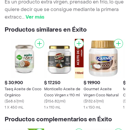
Es un producto extra virgen, prensado en frío, lo que
quiere decir que se consigue mediante la primera
extracc
...
Ver más
Productos similares en Éxito
$ 30.900
$ 17.250
$ 19.900
$ 6
Taeq Aceite de Coco
Monticello Aceite de
Gourmet Aceite
Mon
Orgánico
Coco Virgen x 110 ml
Virgen Coco Natural
Co
(
$68.67/ml
)
(
$156.82/ml
)
(
$132.67/ml
)
(
$1
1 X 450 mL
1 x 110 mL
1 x 150 mL
1 X
Productos complementarios en Éxito