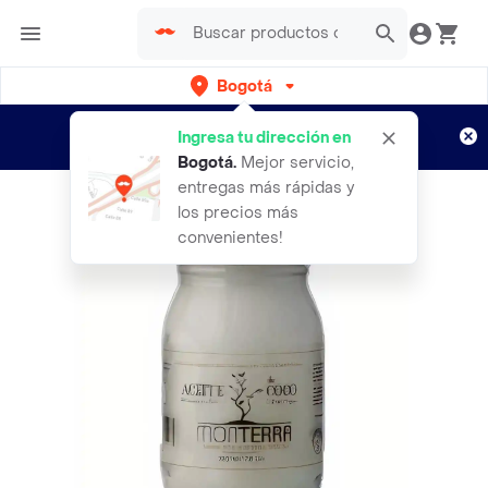
Bogotá
Regístrate
¿Nuevo en Rappi?
y disfruta de
Ingresa tu dirección en
envíos gratis por semanas
Aplican TyC
Bogotá
.
Mejor servicio,
entregas más rápidas y
los precios más
convenientes!