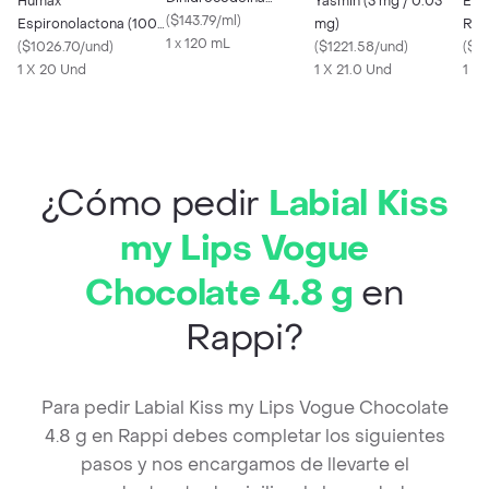
Humax
Yasmin (3 mg / 0.03
Elec
Bitartrato (242 mg)
(
$143.79/ml
)
Espironolactona (100
mg)
Reh
1 x 120 mL
mg)
(
$1026.70/und
)
(
$1221.58/und
)
Azu
(
$12
1 X 20 Und
1 X 21.0 Und
1 X
¿Cómo pedir
Labial Kiss
my Lips Vogue
Chocolate 4.8 g
en
Rappi?
Para pedir Labial Kiss my Lips Vogue Chocolate
4.8 g en Rappi debes completar los siguientes
pasos y nos encargamos de llevarte el