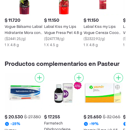
$ 11.720
$ 11.150
$ 11.150
$ 1
Vogue Bálsamo Labial
Labial Kiss my Lips
Labial Kiss my Lips
Labi
Hidratante Mora con
Vogue Fresa Pet 4.8 g
Vogue Cereza Coco
Vog
Aceite de Almendra
(
$2441.25/g
)
(
$2477.78/g
)
4.8 g
(
$2322.92/g
)
(
$24
1 X 4.8 g
1 X 4.5 g
1 X 4.8 g
1 X 
Productos complementarios en Pasteur
$ 20.530
$ 27.380
$ 17.255
$ 25.650
$ 32.065
$ 7
Farmatech
-
25
%
-
19
%
Dihidrocodeina