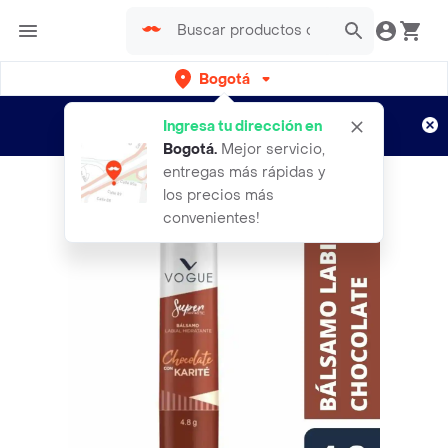
Bogotá
Regístrate
¿Nuevo en Rappi?
y disfruta de
Ingresa tu dirección en
envíos gratis por semanas
Aplican TyC
Bogotá
.
Mejor servicio,
entregas más rápidas y
los precios más
convenientes!