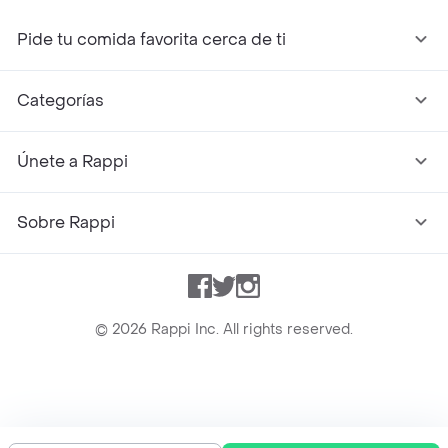
Pide tu comida favorita cerca de ti
Categorías
Únete a Rappi
Sobre Rappi
Facebook
Twitter
Instagram
©
2026
Rappi Inc. All rights reserved.
Rappi S.A.S. --- NIT 900.843.898-9 --- Calle 63 # 16A-02