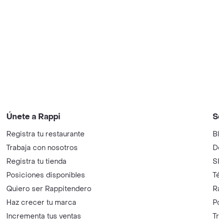
Únete a Rappi
S
Registra tu restaurante
B
Trabaja con nosotros
D
Registra tu tienda
S
Posiciones disponibles
T
Quiero ser Rappitendero
R
Haz crecer tu marca
P
Incrementa tus ventas
T