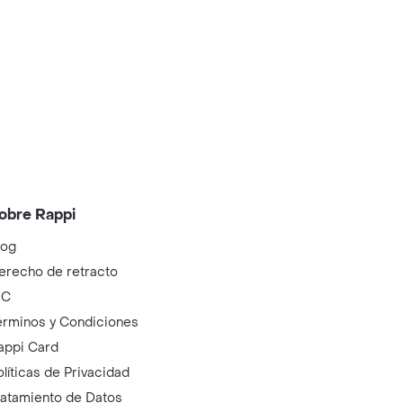
obre Rappi
log
erecho de retracto
IC
érminos y Condiciones
appi Card
olíticas de Privacidad
ratamiento de Datos