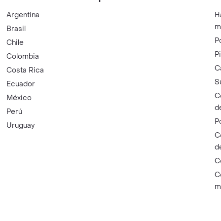
Argentina
H
m
Brasil
P
Chile
P
Colombia
C
Costa Rica
S
Ecuador
C
México
d
Perú
P
Uruguay
C
d
C
C
m