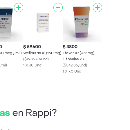
0
$ 59.600
$ 3800
(50 mcg / mL)
Wellbutrin Xl (150 mg)
Efexor Xr (37.5mg)
L
(
$1986.67/und
)
Cápsulas x 7
4/ml
)
1 X 30 Und
(
$542.86/und
)
1 X 7.0 Und
tas
en Rappi?