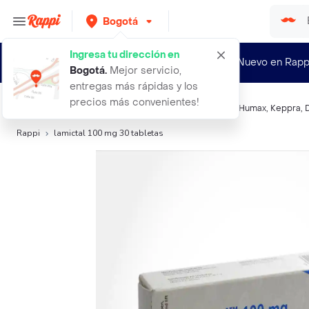
Bogotá
Ingresa tu dirección en
¿Nuevo en Rapp
Bogotá
.
Mejor servicio,
entregas más rápidas y los
precios más convenientes!
Búsquedas relacionadas:
Sistema Nervioso
,
Lamictal
,
Humax
,
Keppra
,
Rappi
lamictal 100 mg 30 tabletas