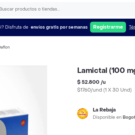
Registrarme
i?
Disfruta de
envíos gratis por semanas
Té
Daflon
Lamictal (100 m
$ 52.800
/
u
$1760/und
(
1 X 30 Und
)
La Rebaja
Disponible en
Bogo