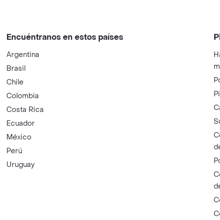
Encuéntranos en estos países
P
Argentina
H
m
Brasil
P
Chile
P
Colombia
C
Costa Rica
S
Ecuador
C
México
d
Perú
P
Uruguay
C
d
C
C