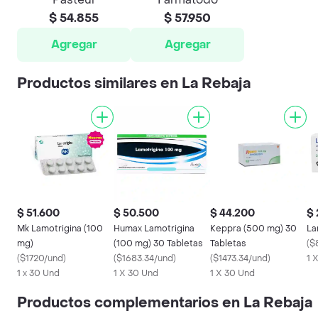
$ 54.855
$ 57.950
Agregar
Agregar
Productos similares en La Rebaja
$ 51.600
$ 50.500
$ 44.200
$ 
Mk Lamotrigina (100
Humax Lamotrigina
Keppra (500 mg) 30
La
mg)
(100 mg) 30 Tabletas
Tabletas
(
$
(
$1720/und
)
(
$1683.34/und
)
(
$1473.34/und
)
1 
1 x 30 Und
1 X 30 Und
1 X 30 Und
Productos complementarios en La Rebaja