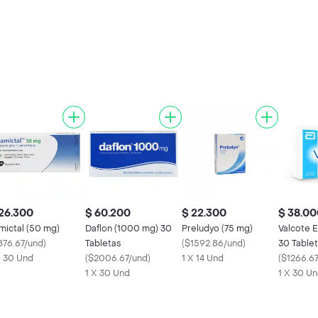
26.300
$ 60.200
$ 22.300
$ 38.00
mictal (50 mg)
Daflon (1000 mg) 30
Preludyo (75 mg)
Valcote 
876.67/und
)
Tabletas
(
$1592.86/und
)
30 Table
X 30 Und
(
$2006.67/und
)
1 X 14 Und
(
$1266.6
1 X 30 Und
1 X 30 U