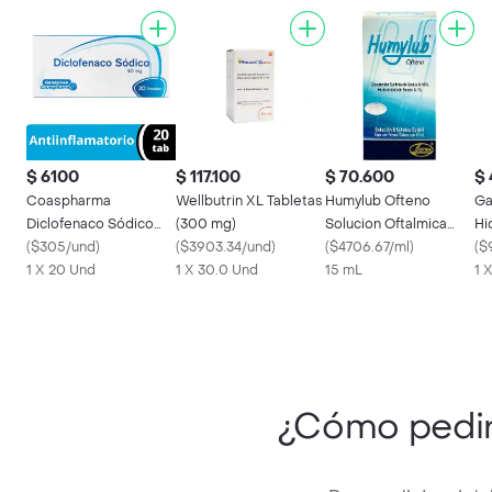
$ 6100
$ 117.100
$ 70.600
$
Coaspharma
Wellbutrin XL Tabletas
Humylub Ofteno
Ga
Diclofenaco Sódico
(300 mg)
Solucion Oftalmica
Hi
(50 mg)
(
$305/und
)
(
$3903.34/und
)
Caja Con Frasco
(
$4706.67/ml
)
Tr
(
$
1 X 20 Und
1 X 30.0 Und
15 mL
1 
¿Cómo pedi