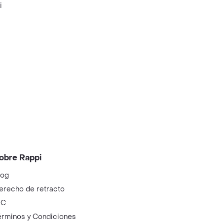
i
obre Rappi
log
erecho de retracto
IC
érminos y Condiciones