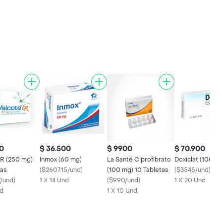
0
$ 36.500
$ 9900
$ 70.900
ER (250 mg)
Inmox (60 mg)
La Santé Ciprofibrato
Doxiclat (100 m
tas
(
$2607.15/und
)
(100 mg) 10 Tabletas
(
$3545/und
)
7/und
)
1 X 14 Und
(
$990/und
)
1 X 20 Und
nd
1 X 10 Und