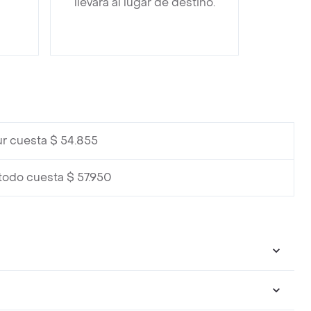
llevará al lugar de destino.
r cuesta $ 54.855
todo cuesta $ 57.950