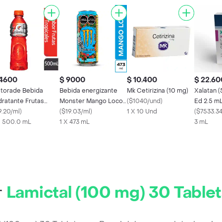
 4600
$ 9000
$ 10.400
$ 22.60
torade Bebida
Bebida energizante
Mk Cetirizina (10 mg)
Xalatan 
dratante Frutas
Monster Mango Loco
(
$1040/und
)
Ed 2.5 m
opicales 500 mL
9.20/ml
)
437ml
(
$19.03/ml
)
1 X 10 Und
(
$7533.3
X 500.0 mL
1 X 473 mL
3 mL
r
Lamictal (100 mg) 30 Table