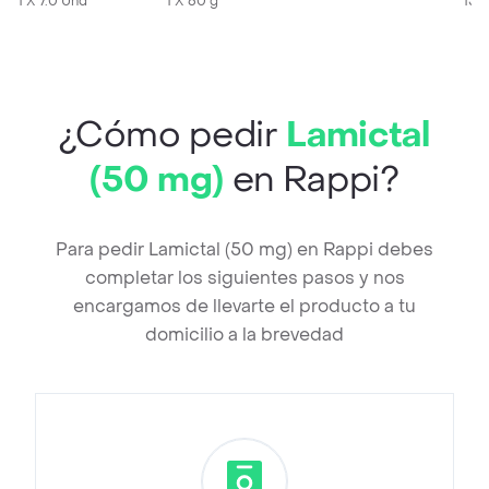
1 X 7.0 Und
1 X 60 g
15 
¿Cómo pedir
Lamictal
(50 mg)
en Rappi?
Para pedir Lamictal (50 mg) en Rappi debes
completar los siguientes pasos y nos
encargamos de llevarte el producto a tu
domicilio a la brevedad