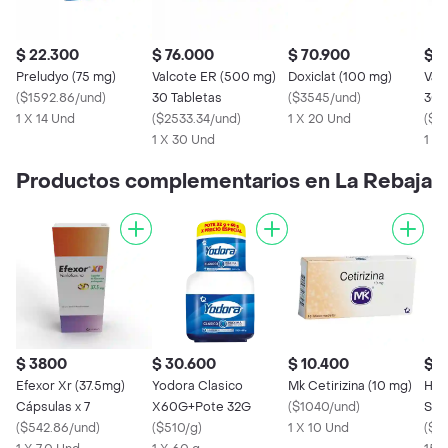
$ 22.300
$ 76.000
$ 70.900
$ 3
Preludyo (75 mg)
Valcote ER (500 mg)
Doxiclat (100 mg)
Val
(
$1592.86/und
)
30 Tabletas
(
$3545/und
)
30 
1 X 14 Und
(
$2533.34/und
)
1 X 20 Und
(
$12
1 X 30 Und
1 X
Productos complementarios en La Rebaja
$ 3800
$ 30.600
$ 10.400
$ 7
Efexor Xr (37.5mg)
Yodora Clasico
Mk Cetirizina (10 mg)
Hum
Cápsulas x 7
X60G+Pote 32G
(
$1040/und
)
Sol
(
$542.86/und
)
(
$510/g
)
1 X 10 Und
Caj
(
$47