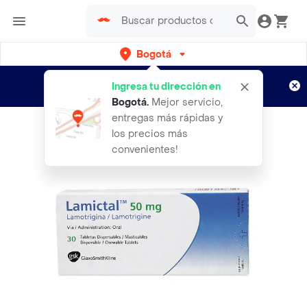
Bogotá
Regístrate
¿Nuevo en Rappi?
y disfruta de
Ingresa tu dirección en
envíos gratis por semanas
Aplican TyC
Bogotá
.
Mejor servicio,
entregas más rápidas y
los precios más
convenientes!