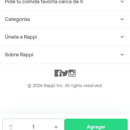
Pide tu comida favorita cerca de ti
Categorías
Únete a Rappi
Sobre Rappi
Facebook
Twitter
Instagram
©
2026
Rappi Inc. All rights reserved.
Rappi S.A.S. --- NIT 900.843.898-9 --- Calle 63 # 16A-02
Bogotá D.C. --- notificacionesrappi@rappi.com
1
Agregar