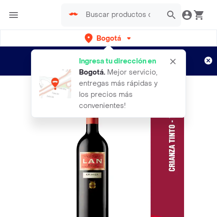
Bogotá
Regístrate
¿Nuevo en Rappi?
y disfruta de
Ingresa tu dirección en
envíos gratis por semanas
Aplican TyC
Bogotá
.
Mejor servicio,
entregas más rápidas y
los precios más
convenientes!