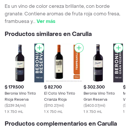
Es un vino de color cereza brillante, con borde
granate. Contiene aromas de fruta roja como fresa,
frambuesa y
...
Ver más
Productos similares en Carulla
$ 179.500
$ 82.700
$ 302.300
$ 1
Beronia Vino Tinto
El Coto Vino Tinto
Beronia Vino Tinto
Mar
Rioja Reserva
Crianza Rioja
Gran Reserva
Vino
(
$239.34/ml
)
(
$110.27/ml
)
(
$403.07/ml
)
Rioj
(
$18
1 X 750 mL
1 X 750 mL
1 X 750 mL
1 X
Productos complementarios en Carulla