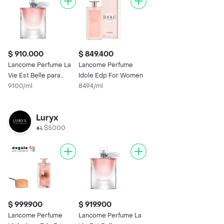
$ 910.000
$ 849.400
Lancome Perfume La
Lancome Perfume
Vie Est Belle para
Idole Edp For Women
Mujer
9100/ml
8494/ml
Luryx
$5000
$ 999.900
$ 919.900
Lancome Perfume
Lancome Perfume La