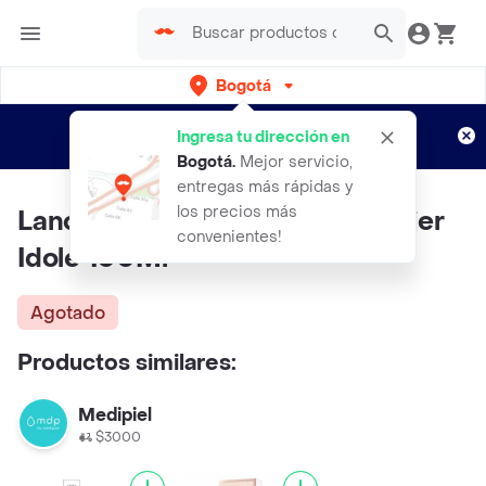
Bogotá
Regístrate
¿Nuevo en Rappi?
y disfruta de
Ingresa tu dirección en
envíos gratis por semanas
Aplican TyC
Bogotá
.
Mejor servicio,
entregas más rápidas y
los precios más
Lancome Set De Fragancia Mujer
convenientes!
Idole 100Ml
Agotado
Productos similares:
Medipiel
$3000