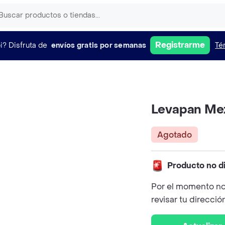
Registrarme
i?
Disfruta de
envíos gratis por semanas
Té
Levapan Me
Agotado
Producto no d
Por el momento no
revisar tu direcció