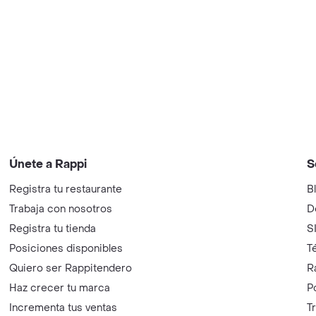
Únete a Rappi
S
Registra tu restaurante
B
Trabaja con nosotros
D
Registra tu tienda
S
Posiciones disponibles
T
Quiero ser Rappitendero
R
Haz crecer tu marca
P
Incrementa tus ventas
T