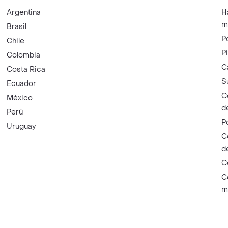
Argentina
H
m
Brasil
P
Chile
P
Colombia
C
Costa Rica
S
Ecuador
C
México
d
Perú
P
Uruguay
C
d
C
C
m