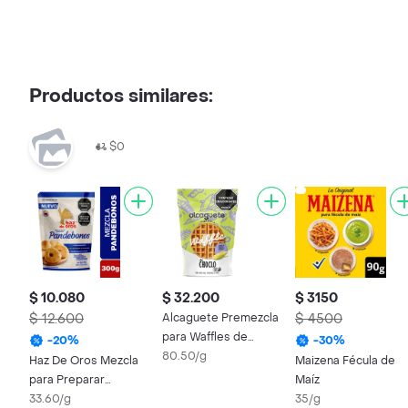
Productos similares:
$0
$ 10.080
$ 32.200
$ 3150
$ 12.600
Alcaguete Premezcla
$ 4500
para Waffles de
-
20
%
-
30
%
Choclo
80.50/g
Haz De Oros Mezcla
Maizena Fécula de
para Preparar
Maíz
Pandebono
33.60/g
35/g