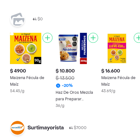
$0
$ 4900
$ 10.800
$ 16.600
Maizena Fécula de
$ 13.500
Maizena Fécula de
Maíz
Maíz
-
20
%
54.45/g
43.69/g
Haz De Oros Mezcla
para Preparar
Pandebono
36/g
Surtimayorista
$7000