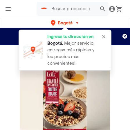
Bogotá
Regístrate
¿Nuevo en Rappi?
y disfruta de
Ingresa tu dirección en
envíos gratis por semanas
Aplican TyC
Bogotá
.
Mejor servicio,
entregas más rápidas y
los precios más
convenientes!