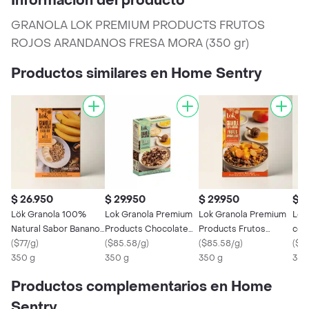
Información del producto
GRANOLA LOK PREMIUM PRODUCTS FRUTOS
ROJOS ARANDANOS FRESA MORA (350 gr)
Productos similares en Home Sentry
$ 26.950
$ 29.950
$ 29.950
$ 2
Lök Granola 100%
Lok Granola Premium
Lok Granola Premium
Lok
Natural Sabor Banano
Products Chocolate
Products Frutos
con
y Miel
(
$77/g
)
Alamendra Quinoa
(
$85.58/g
)
Amarillos Piña Mango
(
$85.58/g
)
Cho
(
$77
350 g
350 g
Uchuva
350 g
350
Productos complementarios en Home
Sentry