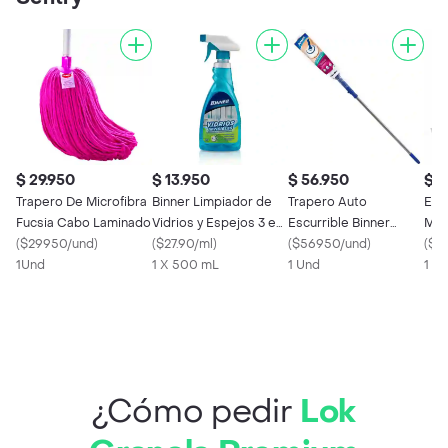
$ 29.950
$ 13.950
$ 56.950
$ 2
Trapero De Microfibra
Binner Limpiador de
Trapero Auto
Ete
Fucsia Cabo Laminado
Vidrios y Espejos 3 en
Escurrible Binner
Mic
(
$29950/und
)
1
(
$27.90/ml
)
107561
(
$56950/und
)
(
$73
1Und
1 X 500 mL
1 Und
1 X 
¿Cómo pedir
Lok