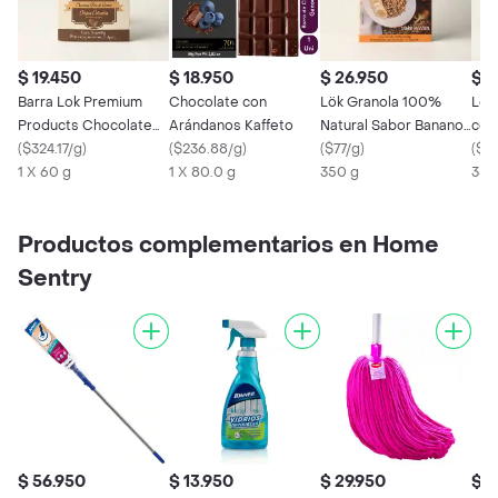
$ 19.450
$ 18.950
$ 26.950
$ 2
Barra Lok Premium
Chocolate con
Lök Granola 100%
Lok
Products Chocolate
Arándanos Kaffeto
Natural Sabor Banano
con
Oscuro 70% Cacao Fin
(
$324.17/g
)
(
$236.88/g
)
y Miel
(
$77/g
)
Cho
(
$77
(60 Gr)
1 X 60 g
1 X 80.0 g
350 g
350
Productos complementarios en Home
Sentry
$ 56.950
$ 13.950
$ 29.950
$ 2