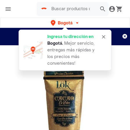
Bogotá
Regístrate
¿Nuevo en Rappi?
y disfruta de
Ingresa tu dirección en
envíos gratis por semanas
Aplican TyC
Bogotá
.
Mejor servicio,
entregas más rápidas y
los precios más
convenientes!