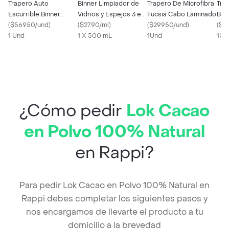
Trapero Auto
Binner Limpiador de
Trapero De Microfibra
Tra
Escurrible Binner
Vidrios y Espejos 3 en
Fucsia Cabo Laminado
Bla
107561
(
$56950/und
)
1
(
$27.90/ml
)
(
$29950/und
)
Lam
(
$2
1 Und
1 X 500 mL
1Und
1Un
¿Cómo pedir
Lok Cacao
en Polvo 100% Natural
en Rappi?
Para pedir Lok Cacao en Polvo 100% Natural en
Rappi debes completar los siguientes pasos y
nos encargamos de llevarte el producto a tu
domicilio a la brevedad