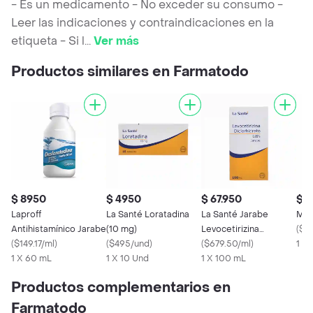
- Es un medicamento - No exceder su consumo -
Leer las indicaciones y contraindicaciones en la
etiqueta - Si l
...
Ver más
Productos similares en Farmatodo
$ 8950
$ 4950
$ 67.950
$ 1
Laproff
La Santé Loratadina
La Santé Jarabe
Mk 
Antihistamínico Jarabe
(10 mg)
Levocetirizina
(
$18
(
$149.17/ml
)
(
$495/und
)
Diclorhidrato (0.05%)
(
$679.50/ml
)
1 X
1 X 60 mL
1 X 10 Und
100 mL
1 X 100 mL
Productos complementarios en
Farmatodo