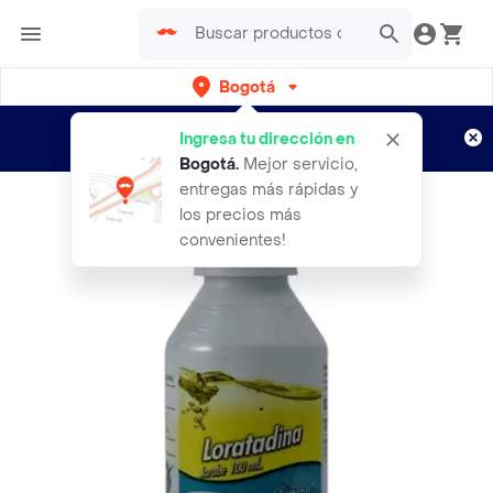
Bogotá
Regístrate
¿Nuevo en Rappi?
y disfruta de
Ingresa tu dirección en
envíos gratis por semanas
Aplican TyC
Bogotá
.
Mejor servicio,
entregas más rápidas y
los precios más
convenientes!