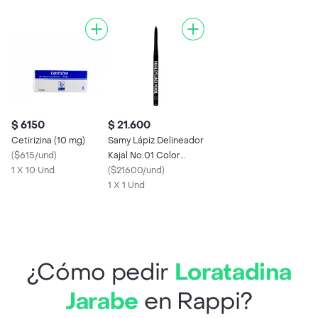
$ 6150
$ 21.600
Cetirizina (10 mg)
Samy Lápiz Delineador
(
$615/und
)
Kajal No.01 Color
1 X 10 Und
Negro
(
$21600/und
)
1 X 1 Und
¿Cómo pedir
Loratadina
Jarabe
en Rappi?