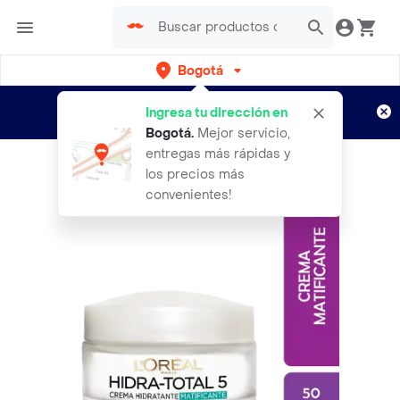
Bogotá
Regístrate
¿Nuevo en Rappi?
y disfruta de
Ingresa tu dirección en
envíos gratis por semanas
Aplican TyC
Bogotá
.
Mejor servicio,
entregas más rápidas y
los precios más
convenientes!