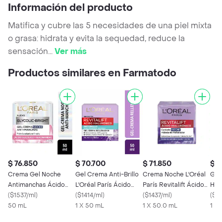
Información del producto
Matifica y cubre las 5 necesidades de una piel mixta
o grasa: hidrata y evita la sequedad, reduce la
sensación
...
Ver más
Productos similares en Farmatodo
$ 76.850
$ 70.700
$ 71.850
$ 5
Crema Gel Noche
Gel Crema Anti-Brillo
Crema Noche L'Oréal
Gel
Antimanchas Ácido
L'Oréal París Ácido
París Revitalift Ácido
Hidr
Glicólico LOréal Paris
(
$1537/ml
)
Hialurónico
(
$1414/ml
)
Hialurónico
(
$1437/ml
)
Par
(
$3
50 mL
50 mL
1 X 50 mL
1 X 50.0 mL
Hia
1 X