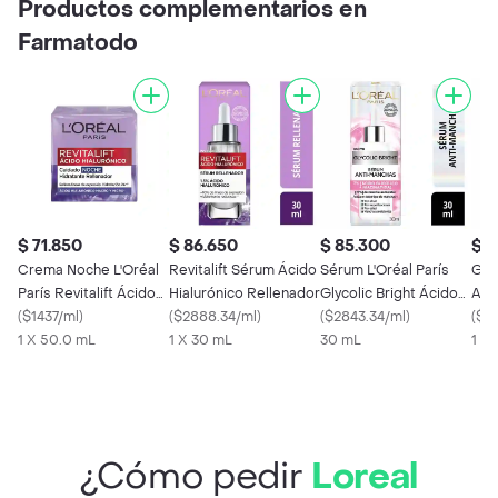
Productos complementarios en
Farmatodo
$ 71.850
$ 86.650
$ 85.300
$ 7
Crema Noche L'Oréal
Revitalift Sérum Ácido
Sérum L'Oréal París
Gar
París Revitalift Ácido
Hialurónico Rellenador
Glycolic Bright Ácido
Acl
Hialurónico
(
$1437/ml
)
(
$2888.34/ml
)
Glicólico Niacinamida
(
$2843.34/ml
)
Sér
(
$23
1 X 50.0 mL
1 X 30 mL
30 mL
1 X
¿Cómo pedir
Loreal