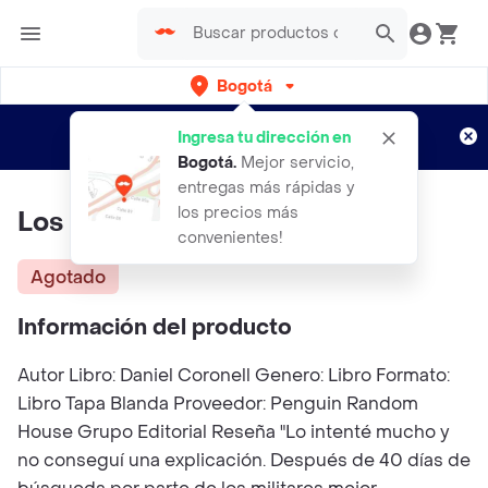
Bogotá
Regístrate
¿Nuevo en Rappi?
y disfruta de
Ingresa tu dirección en
envíos gratis por semanas
Aplican TyC
Bogotá
.
Mejor servicio,
entregas más rápidas y
los precios más
Los Niños Del Amazonas
convenientes!
Agotado
Información del producto
Autor Libro: Daniel Coronell Genero: Libro Formato:
Libro Tapa Blanda Proveedor: Penguin Random
House Grupo Editorial Reseña "Lo intenté mucho y
no conseguí una explicación. Después de 40 días de