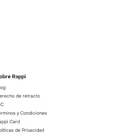
obre Rappi
log
erecho de retracto
IC
érminos y Condiciones
appi Card
olíticas de Privacidad