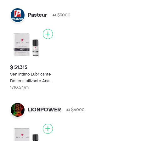
Pasteur
$3000
$ 51.315
Sen Íntimo Lubricante
Desensibilizante Anal
30 mL
1710.54/ml
LIONPOWER
$6000