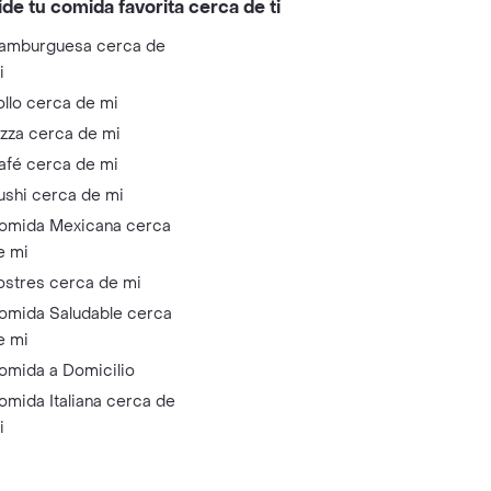
ide tu comida favorita cerca de ti
amburguesa cerca de
i
ollo cerca de mi
izza cerca de mi
afé cerca de mi
ushi cerca de mi
omida Mexicana cerca
e mi
ostres cerca de mi
omida Saludable cerca
e mi
omida a Domicilio
omida Italiana cerca de
i