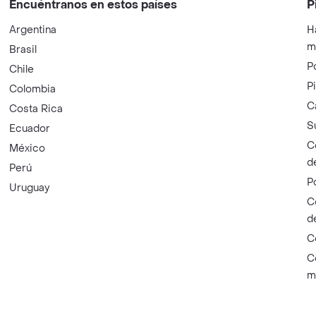
Encuéntranos en estos países
P
Argentina
H
m
Brasil
P
Chile
P
Colombia
C
Costa Rica
S
Ecuador
C
México
d
Perú
P
Uruguay
C
d
C
C
m