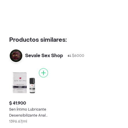
Productos similares:
Sevale Sex Shop
$6000
$ 41.900
Sen Íntimo Lubricante
Desensibilizante Anal
30 mL
1396.67/ml