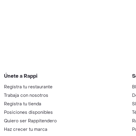
Únete a Rappi
S
Registra tu restaurante
B
Trabaja con nosotros
D
Registra tu tienda
S
Posiciones disponibles
T
Quiero ser Rappitendero
R
Haz crecer tu marca
P