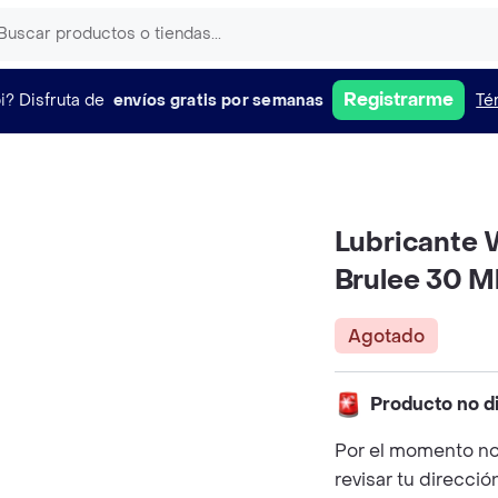
Registrarme
i?
Disfruta de
envíos gratis por semanas
Té
Lubricante 
Brulee 30 M
Agotado
Producto no d
Por el momento no
revisar tu direcció