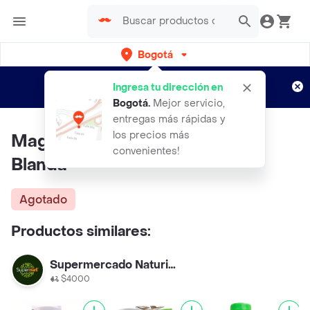
Bogotá
Regístrate
¿Nuevo en Rappi?
y disfruta de
Ingresa tu dirección en
envíos gratis por semanas
Aplican TyC
Bogotá
.
Mejor servicio,
entregas más rápidas y
los precios más
Magnesium 400mg Cápsula
convenientes!
Blanda
Agotado
Productos similares:
Supermercado Naturista
$4000