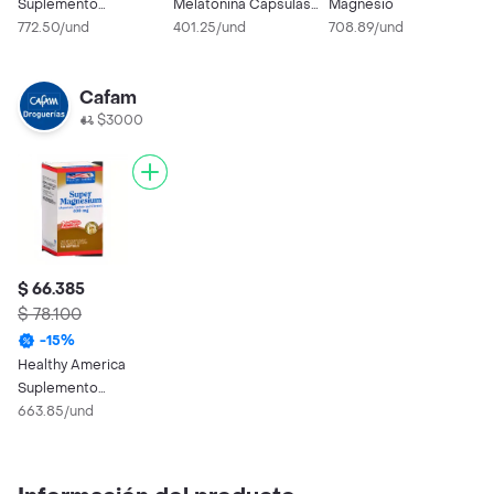
Suplemento
Melatonina Cápsulas
Magnesio
Alimenticio Super
772.50/und
Blandas (3 mg)
401.25/und
708.89/und
Magnesium (400 mg)
Cafam
$3000
$ 66.385
$ 78.100
-
15
%
Healthy America
Suplemento
Alimenticio Super
663.85/und
Magnesium (400 mg)