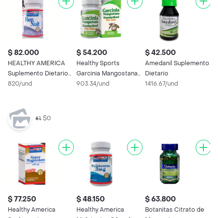
$ 82.000
$ 54.200
$ 42.500
$
HEALTHY AMERICA
Healthy Sports
Amedanil Suplemento
S
Suplemento Dietario
Garcinia Mangostana
Dietario
D
Bon Nuit Cápsulas
820/und
(2000 mg)
903.34/und
1416.67/und
4
$0
$ 77.250
$ 48.150
$ 63.800
Healthy America
Healthy America
Botanitas Citrato de