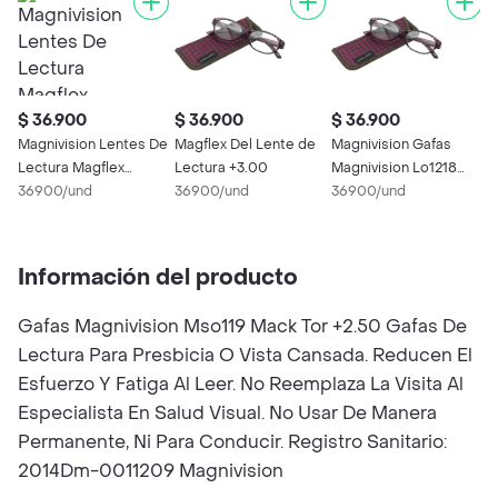
$ 36.900
$ 36.900
$ 36.900
$
Magnivision Lentes De
Magflex Del Lente de
Magnivision Gafas
Ma
Lectura Magflex
Lectura +3.00
Magnivision Lo1218
L
Sterling + 3.50
36900/und
36900/und
Monica Win +2.50
36900/und
S
3
Información del producto
Gafas Magnivision Mso119 Mack Tor +2.50 Gafas De
Lectura Para Presbicia O Vista Cansada. Reducen El
Esfuerzo Y Fatiga Al Leer. No Reemplaza La Visita Al
Especialista En Salud Visual. No Usar De Manera
Permanente, Ni Para Conducir. Registro Sanitario:
2014Dm-0011209 Magnivision