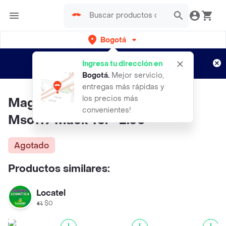
Bogotá
Regístrate
¿Nuevo en Rappi?
y disfruta de
Ingresa tu dirección en
envíos gratis por semanas
Aplican TyC
Bogotá
.
Mejor servicio,
entregas más rápidas y
los precios más
Magnivision Gafas Magnivision
convenientes!
Mso119 Mack Tor +2.50
Agotado
Productos similares:
Locatel
$0