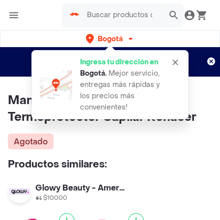
Bogotá
Regístrate
¿Nuevo en Rappi?
y disfruta de
Ingresa tu dirección en
envíos gratis por semanas
Aplican TyC
Bogotá
.
Mejor servicio,
entregas más rápidas y
los precios más
Mannia Beauty Treatment
convenientes!
Termoprotector Capilar Renacer
Agotado
Productos similares:
Glowy Beauty - Americas
$10000