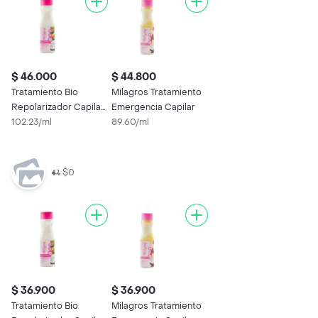
$ 46.000
$ 44.800
Tratamiento Bio
Milagros Tratamiento
Repolarizador Capilar
Emergencia Capilar
- Milagros
102.23/ml
89.60/ml
$0
$ 36.900
$ 36.900
Tratamiento Bio
Milagros Tratamiento