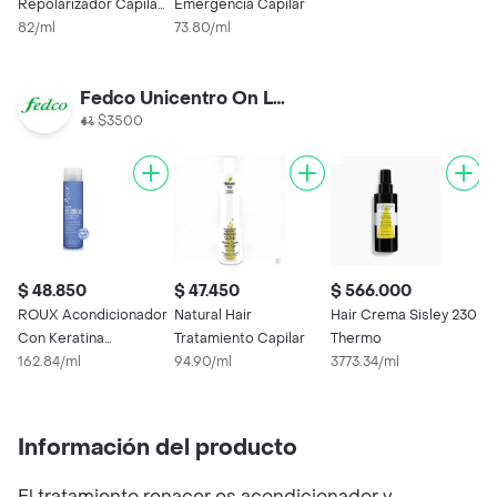
Repolarizador Capilar
Emergencia Capilar
- Milagros
82/ml
73.80/ml
Fedco Unicentro On Line
$3500
$ 48.850
$ 47.450
$ 566.000
$
ROUX Acondicionador
Natural Hair
Hair Crema Sisley 230
R
Con Keratina
Tratamiento Capilar
Thermo
T
Reparador Antiedad
162.84/ml
94.90/ml
3773.34/ml
4
Información del producto
El tratamiento renacer es acondicionador y