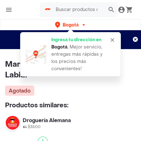
Bogotá
Regístrate
¿Nuevo en Rappi?
y disfruta de
Ingresa tu dirección en
envíos gratis por semanas
Aplican TyC
Bogotá
.
Mejor servicio,
entregas más rápidas y
los precios más
Manteca De Cacao Unidrogas
convenientes!
Labial +++
Agotado
Productos similares:
Droguería Alemana
$3500