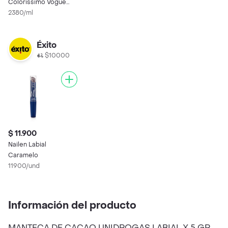
Colorissimo Vogue
Canela
2380/ml
Éxito
$10000
$ 11.900
Nailen Labial
Caramelo
11900/und
Información del producto
MANTECA DE CACAO UNIDROGAS LABIAL X 5 GR