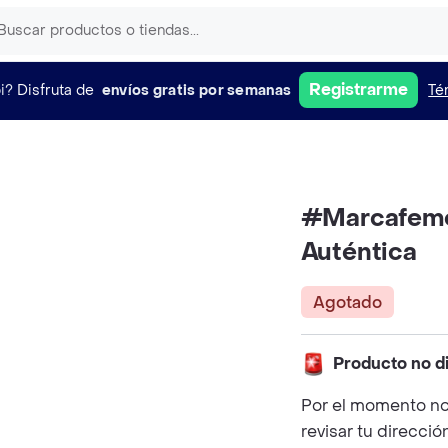
Registrarme
i?
Disfruta de
envíos gratis por semanas
Té
#Marcafeme
Auténtica
Agotado
Producto no d
Por el momento no
revisar tu direcció