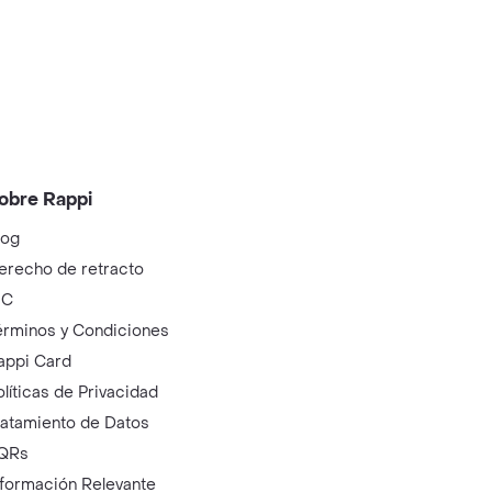
obre Rappi
log
erecho de retracto
IC
érminos y Condiciones
appi Card
olíticas de Privacidad
ratamiento de Datos
QRs
nformación Relevante