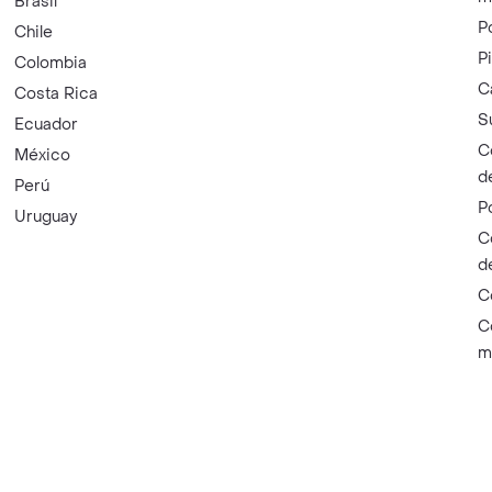
Brasil
P
Chile
P
Colombia
C
Costa Rica
S
Ecuador
C
México
d
Perú
P
Uruguay
C
d
C
C
m