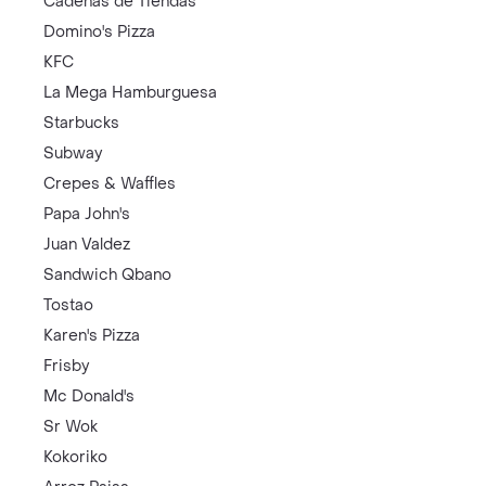
Cadenas de Tiendas
Domino's Pizza
KFC
La Mega Hamburguesa
Starbucks
Subway
Crepes & Waffles
Papa John's
Juan Valdez
Sandwich Qbano
Tostao
Karen's Pizza
Frisby
Mc Donald's
Sr Wok
Kokoriko