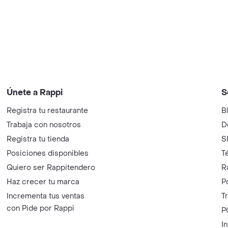
Únete a Rappi
S
Registra tu restaurante
B
Trabaja con nosotros
D
Registra tu tienda
S
Posiciones disponibles
T
Quiero ser Rappitendero
R
Haz crecer tu marca
P
Incrementa tus ventas
T
con Pide por Rappi
P
I