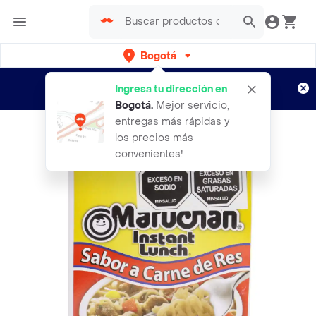
Bogotá
Regístrate
¿Nuevo en Rappi?
y disfruta de
Ingresa tu dirección en
envíos gratis por semanas
Aplican TyC
Bogotá
.
Mejor servicio,
entregas más rápidas y
los precios más
convenientes!