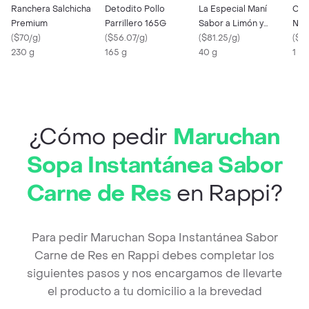
Ranchera Salchicha
Detodito Pollo
La Especial Maní
Cho
Premium
Parrillero 165G
Sabor a Limón y
NES
(
$70/g
)
(
$56.07/g
)
Pimienta
(
$81.25/g
)
rel
(
$1
230 g
165 g
40 g
and
1 x 
¿Cómo pedir
Maruchan
Sopa Instantánea Sabor
Carne de Res
en Rappi?
Para pedir Maruchan Sopa Instantánea Sabor
Carne de Res en Rappi debes completar los
siguientes pasos y nos encargamos de llevarte
el producto a tu domicilio a la brevedad