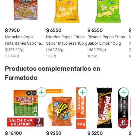
$ 7950
$ 6550
$ 6550
$ 
Maruchan Sopa
Rizadas Papas Fritas
Rizadas Papas Fritas
Mar
Instantánea Sabor a
Sabor Mayonesa 105 g
Sabor Limón 105 g
Poll
Pollo Picante
(
$124.22/g
)
(
$62.39/g
)
(
$62.39/g
)
(
$71
1 X 64 g
105 g
105 g
105
Productos complementarios en
Farmatodo
$ 16.100
$ 9250
$ 3250
$ 1