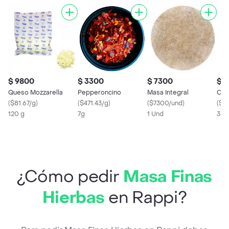
$ 9800
$ 3300
$ 7300
$ 
Queso Mozzarella
Pepperoncino
Masa Integral
Cha
(
$81.67/g
)
(
$471.43/g
)
(
$7300/und
)
(
$15
120 g
7g
1 Und
35 
¿Cómo pedir
Masa Finas
Hierbas
en Rappi?