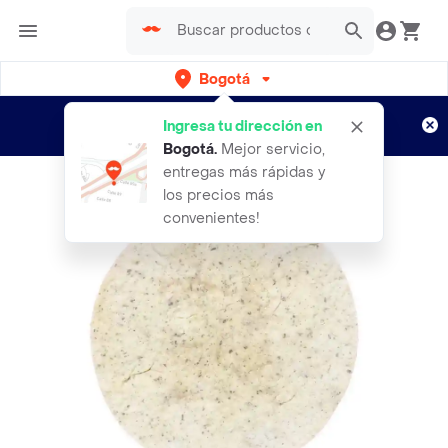
Bogotá
Regístrate
¿Nuevo en Rappi?
y disfruta de
Ingresa tu dirección en
envíos gratis por semanas
Aplican TyC
Bogotá
.
Mejor servicio,
entregas más rápidas y
los precios más
convenientes!