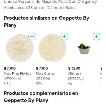
Unidad Personal de Masa de Pizza Con Orégano y
Albahaca de 28 cm de Diámetro. Bolsa
Productos similares en Geppetto By
Plany
$ 7300
$ 7300
$ 3200
$ 1
Masa Finas Hierbas
Masa Clásica
Albahaca
Mez
(
$7300/und
)
(
$52.15/g
)
(
$533.34/g
)
(
$12
1 Und
140 g
6g
120
Productos complementarios en
Geppetto By Plany