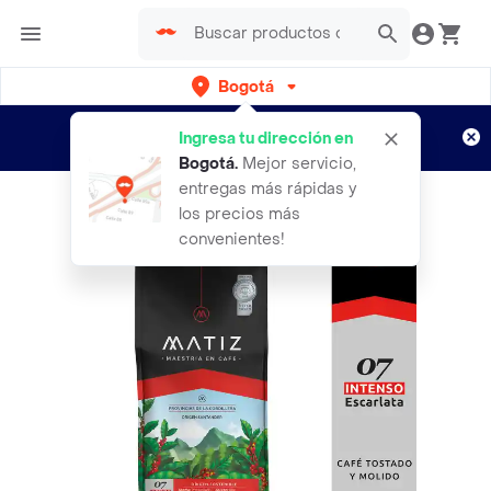
Bogotá
Regístrate
¿Nuevo en Rappi?
y disfruta de
Ingresa tu dirección en
envíos gratis por semanas
Aplican TyC
Bogotá
.
Mejor servicio,
entregas más rápidas y
los precios más
convenientes!