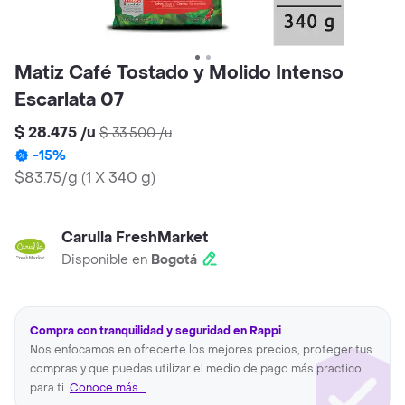
Matiz Café Tostado y Molido Intenso
Escarlata 07
$ 28.475
/
u
$ 33.500
/
u
-
15
%
$83.75/g
(
1 X 340 g
)
Carulla FreshMarket
Disponible en
Bogotá
Compra con tranquilidad y seguridad en Rappi
Nos enfocamos en ofrecerte los mejores precios, proteger tus
compras y que puedas utilizar el medio de pago más practico
para ti.
Conoce más...