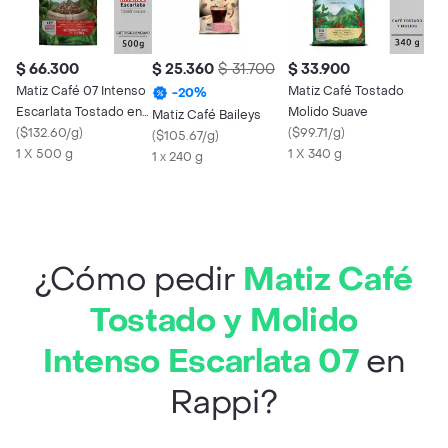
$ 66.300
$ 25.360
$ 31.700
$ 33.900
Matiz Café 07 Intenso
Matiz Café Tostado
-
20
%
Escarlata Tostado en
Molido Suave
Matiz Café Baileys
Grano
(
$132.60/g
)
(
$99.71/g
)
(
$105.67/g
)
1 X 500 g
1 X 340 g
1 x 240 g
¿Cómo pedir
Matiz Café
Tostado y Molido
Intenso Escarlata 07
en
Rappi?