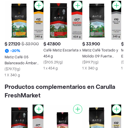
$ 27.120
$ 33.900
$ 47.800
$ 33.900
$ 6
Café Matiz Escarlata x
Matiz Café Tostado y
Mat
-
20
%
454 g
Molido 09 Fuerte
Esc
Matiz Café 05
(
$105.29/g
)
Ébano
(
$99.71/g
)
Gra
(
$13
Balanceado Ámbar
1 x 454 g
1 X 340 g
1 X
Tostado y Molido
(
$79.77/g
)
1 X 340 g
Productos complementarios en Carulla
FreshMarket