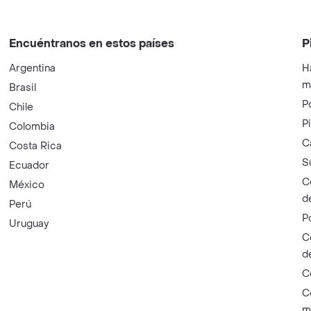
Encuéntranos en estos países
P
Argentina
H
m
Brasil
P
Chile
P
Colombia
C
Costa Rica
S
Ecuador
C
México
d
Perú
P
Uruguay
C
d
C
C
m