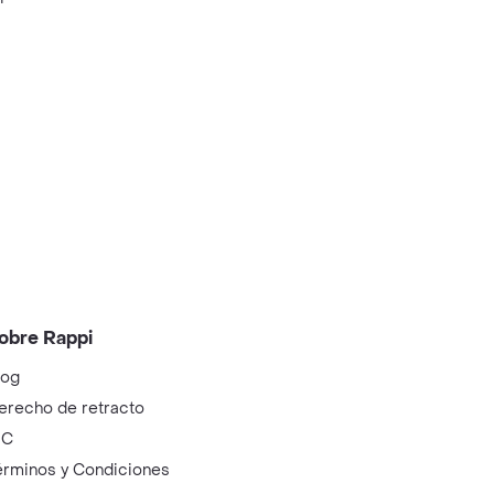
obre Rappi
log
erecho de retracto
IC
érminos y Condiciones