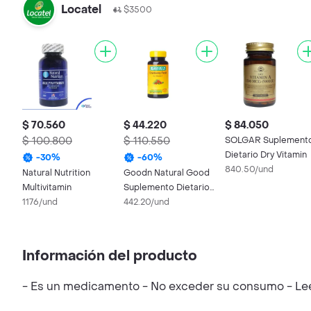
Locatel
$3500
$ 70.560
$ 44.220
$ 84.050
$ 100.800
$ 110.550
SOLGAR Suplement
Dietario Dry Vitamin
-
30
%
-
60
%
840.50/und
Natural Nutrition
Goodn Natural Good
Multivitamin
Suplemento Dietario
1176/und
Cranberry Fruit Plus
442.20/und
Vitamin
Información del producto
- Es un medicamento - No exceder su consumo - Leer 