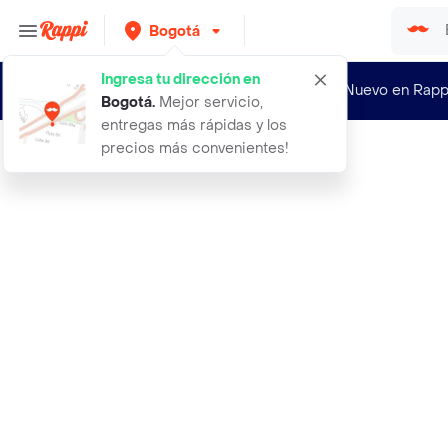
Bogotá
Ingresa tu dirección en
¿Nuevo en Rapp
Bogotá
.
Mejor servicio,
entregas más rápidas y los
precios más convenientes!
Rappi
max apple cider plus vinagre nex wa