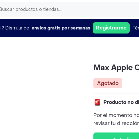
Registrarme
i?
Disfruta de
envíos gratis por semanas
Té
Max Apple C
Agotado
Producto no d
Por el momento no
revisar tu direcció