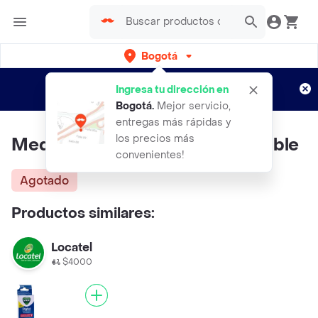
Bogotá
Regístrate
¿Nuevo en Rappi?
y disfruta de
Ingresa tu dirección en
envíos gratis por semanas
Aplican TyC
Bogotá
.
Mejor servicio,
entregas más rápidas y
los precios más
Medix Termometro Digital Flexible
convenientes!
Agotado
Productos similares:
Locatel
$4000