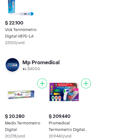
$ 22.100
Vick Termómetro
Digital V875-LA
22100/und
Mp Promedical
$4000
$ 20.280
$ 209.440
Medix Termometro
Promedical
Digital
Termometro Digital
20278/und
Infrarrojo
209440/und