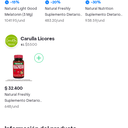
-
15
%
-
20
%
-
30
%
Natural Light Good
Natural Freshly
Natural Nutrition
G
Melatonin (3 Mg)
Suplemento Dietario
Suplemento Dietario
S
1041.95/und
Cloruro de Magnesio
483.20/und
Colágeno + Biotina
938.59/und
N
6
Carulla Licores
$5500
$ 32.400
Natural Freshly
Suplemento Dietario
Cloruro de Magnesio
648/und