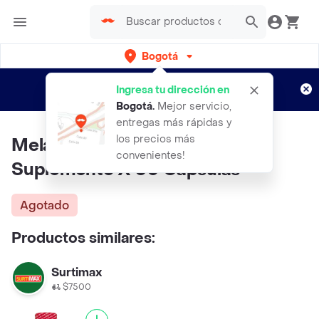
Bogotá
Regístrate
¿Nuevo en Rappi?
y disfruta de
Ingresa tu dirección en
envíos gratis por semanas
Aplican TyC
Bogotá
.
Mejor servicio,
entregas más rápidas y
los precios más
Melatonina Natural Nutrition
convenientes!
Suplemento X 60 Cápsulas
Agotado
Productos similares:
Surtimax
$7500