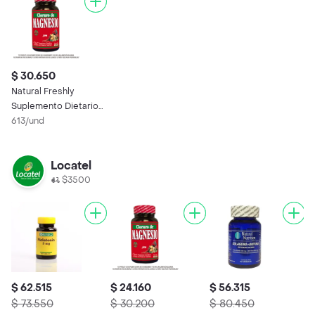
$ 30.650
Natural Freshly
Suplemento Dietario
Cloruro de Magnesio
613/und
Locatel
$3500
$ 62.515
$ 24.160
$ 56.315
$
$ 73.550
$ 30.200
$ 80.450
$