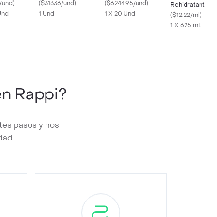
/und
)
(
$31336/und
)
Sabor Limón Sandia
(
$6244.95/und
)
Rehidratante Sa
Und
1 Und
1 X 20 Und
Maracuyá
(
$12.22/ml
)
1 X 625 mL
n Rappi?
tes pasos y nos
edad