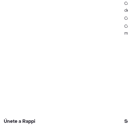
C
d
C
C
m
Únete a Rappi
S