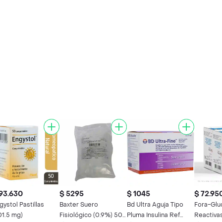
93.630
$ 5295
$ 1045
$ 72.95
gystol Pastillas
Baxter Suero
Bd Ultra Aguja Tipo
Fora-Glu
01.5 mg)
Fisiológico (0.9%) 500
Pluma Insulina Ref
Reactiva