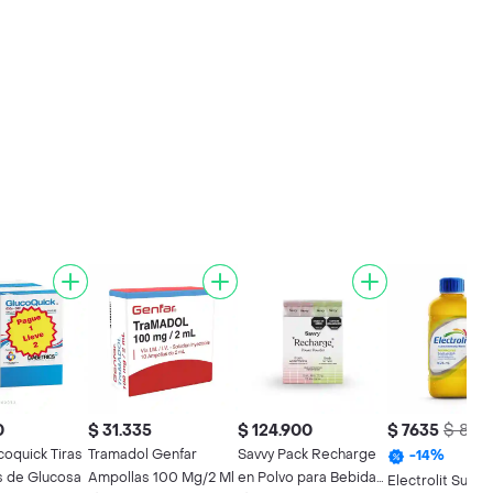
0
$ 31.335
$ 124.900
$ 7635
$ 898
coquick Tiras
Tramadol Genfar
Savvy Pack Recharge
-
14
%
s de Glucosa
Ampollas 100 Mg/2 Ml
en Polvo para Bebida
Electrolit Suero