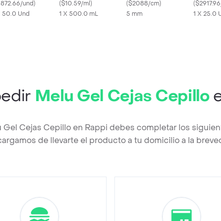
1872.66/und
)
mL
(
$10.59/ml
)
320147
(
$2088/cm
)
(
$2917.96
X 50.0 Und
1 X 500.0 mL
5 mm
1 X 25.0 
edir
Melu Gel Cejas Cepillo
e
u Gel Cejas Cepillo en Rappi debes completar los siguien
argamos de llevarte el producto a tu domicilio a la brev