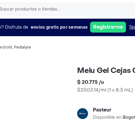
Registrarme
i?
Disfruta de
envíos gratis por semanas
Té
ectrolit
,
Pedialyte
Melu Gel Cejas 
$ 20.775
/
u
$2503.14/ml
(
1 x 8.3 mL
)
Pasteur
Disponible en
Bogo