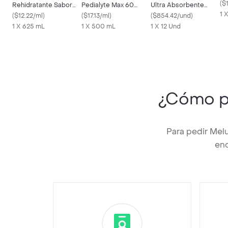
(
$
Rehidratante Sabor
Pedialyte Max 60
Ultra Absorbente
1 
Uva
(
$12.22/ml
)
Manzana Frasco 500
(
$17.13/ml
)
Libre de Látex
(
$854.42/und
)
1 X 625 mL
mL
1 X 500 mL
1 X 12 Und
¿Cómo p
Para pedir Mel
enc