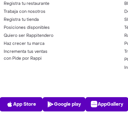
Registra tu restaurante
B
Trabaja con nosotros
D
Registra tu tienda
S
Posiciones disponibles
T
Quiero ser Rappitendero
R
Haz crecer tu marca
P
Incrementa tus ventas
T
con Pide por Rappi
P
I
App Store
Play Store
AppGalle
App Store
Google play
AppGallery