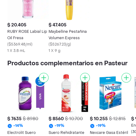
$ 20.405
$ 47.405
RUBY ROSE Labial Lip
Maybelline Pestañina
Oil Fresa
Volumen Express
(
$5369.48/ml
)
(
$5267.23/g
)
1 X 3.8 mL
1 X 9 g
Productos complementarios en Pasteur
$ 7635
$ 8980
$ 8560
$ 10.700
$ 10.255
$ 12.815
$ 
En
-
14
%
-
19
%
-
19
%
(3
Electrolit Suero
Suero Rehidratante
Nexcare Gasa Estéril