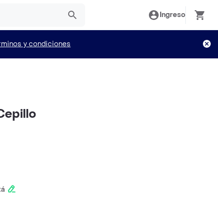
Ingreso
rminos y condiciones
Cepillo
tá