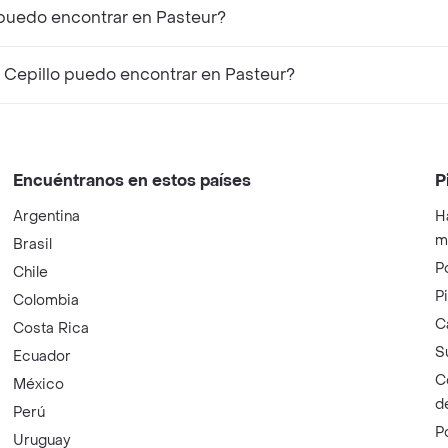
 puedo encontrar en Pasteur?
Cepillo puedo encontrar en Pasteur?
Encuéntranos en estos países
P
Argentina
H
m
Brasil
P
Chile
P
Colombia
C
Costa Rica
S
Ecuador
C
México
d
Perú
P
Uruguay