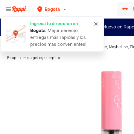
Bogotá
Ingresa tu dirección en
¿Nuevo en Rapp
Bogotá
.
Mejor servicio,
entregas más rápidas y los
precios más convenientes!
Búsquedas relacionadas:
Mascara De Cejas
,
Ruby Rose
,
Maybelline
,
El
Rappi
melu gel cejas cepillo