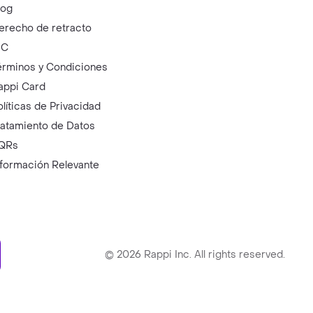
log
erecho de retracto
IC
érminos y Condiciones
appi Card
olíticas de Privacidad
ratamiento de Datos
QRs
nformación Relevante
ry
©
2026
Rappi Inc. All rights reserved.