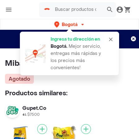
Bogotá
Regístrate
¿Nuevo en Rappi?
y disfruta de
Ingresa tu dirección en
envíos gratis por semanas
Aplican TyC
Bogotá
.
Mejor servicio,
entregas más rápidas y
los precios más
Mibauu Arena De Maiz 8 Kg
convenientes!
Agotado
Productos similares:
Gupet.Co
$7500