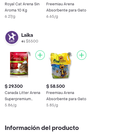
Royal Cat Arena Sin
Freemiau Arena
Aroma 10 Kg
Absorbente para Gato
6.27/g
6.65/g
Laika
$5500
$ 29.300
$ 58.500
Canada Litter Arena
Freemiau Arena
Superpremium
Absorbente para Gato
Aglomerante
5.86/g
5.85/g
Información del producto