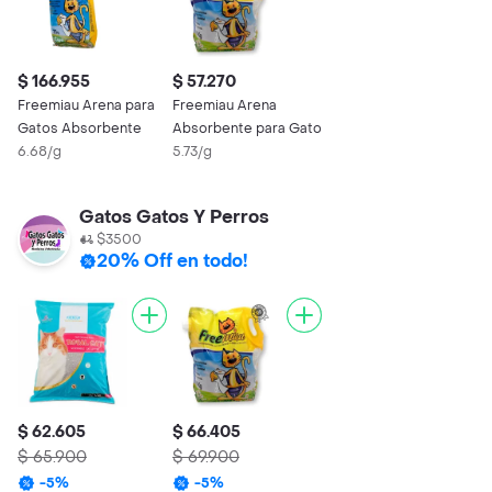
$ 166.955
$ 57.270
Freemiau Arena para
Freemiau Arena
Gatos Absorbente
Absorbente para Gato
6.68/g
5.73/g
Gatos Gatos Y Perros
$3500
20% Off en todo!
$ 62.605
$ 66.405
$ 65.900
$ 69.900
-
5
%
-
5
%