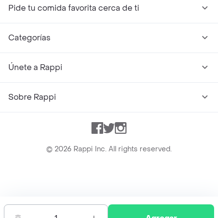
Pide tu comida favorita cerca de ti
Categorías
Únete a Rappi
Sobre Rappi
Facebook
Twitter
Instagram
©
2026
Rappi Inc. All rights reserved.
Rappi S.A.S. --- NIT 900.843.898-9 --- Calle 63 # 16A-02
Bogotá D.C. --- notificacionesrappi@rappi.com