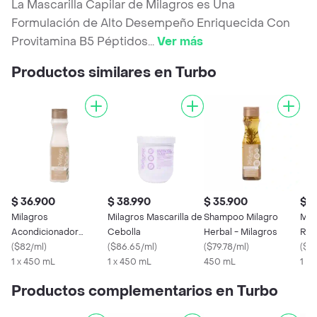
La Mascarilla Capilar de Milagros es Una
Formulación de Alto Desempeño Enriquecida Con
Provitamina B5 Péptidos
...
Ver más
Productos similares en Turbo
$ 36.900
$ 38.990
$ 35.900
$ 1
Milagros
Milagros Mascarilla de
Shampoo Milagro
Mil
Acondicionador
Cebolla
Herbal - Milagros
Res
Herbal
(
$82/ml
)
(
$86.65/ml
)
(
$79.78/ml
)
(
$46
1 x 450 mL
1 x 450 mL
450 mL
1 x 
Productos complementarios en Turbo