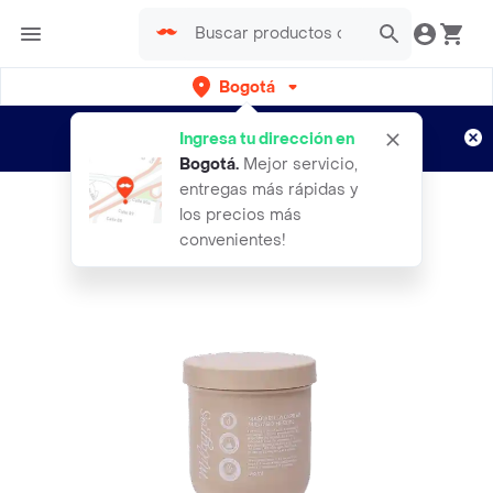
Bogotá
Regístrate
¿Nuevo en Rappi?
y disfruta de
Ingresa tu dirección en
envíos gratis por semanas
Aplican TyC
Bogotá
.
Mejor servicio,
entregas más rápidas y
los precios más
convenientes!