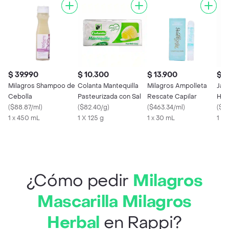
$ 39.990
$ 10.300
$ 13.900
$ 1
Milagros Shampoo de
Colanta Mantequilla
Milagros Ampolleta
Jab
Cebolla
Pasteurizada con Sal
Rescate Capilar
Her
(
$88.87/ml
)
(
$82.40/g
)
(
$463.34/ml
)
Agu
(
$8
1 x 450 mL
1 X 125 g
1 x 30 mL
1 X
¿Cómo pedir
Milagros
Mascarilla Milagros
Herbal
en Rappi?