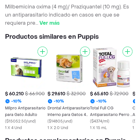
Milbemicina oxima (4 mg)/ Praziquantel (10 mg). Es
un antiparasitario indicado en casos en que se
requiera pre
...
Ver más
Productos similares en Puppis
$ 60.210
$ 66.900
$ 29.610
$ 32.900
$ 65.610
$ 72.900
$ 2
-
10
%
-
10
%
-
10
%
Milpro Antiparasitario
Drontal Antiparasitario
Total Full CG
Can
para Gato Adulto
Interno para Gatos 4
Antiparasitario Perro y
Anti
(
$15052.50/und
)
Kg
(
$14805/und
)
Gato Cachorro
(
$4374/ml
)
Gat
(
$2
1 X 4 Und
1 X 2.0 Und
1 X 15 mL
1 X