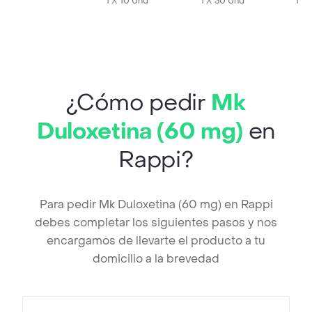
1 X 10 Und
1 X 30 Und
1 X 
¿Cómo pedir
Mk
Duloxetina (60 mg)
en
Rappi?
Para pedir Mk Duloxetina (60 mg) en Rappi
debes completar los siguientes pasos y nos
encargamos de llevarte el producto a tu
domicilio a la brevedad