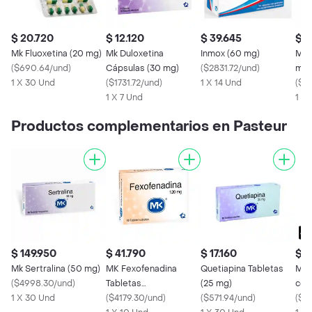
$ 20.720
$ 12.120
$ 39.645
$ 7
Mk Fluoxetina (20 mg)
Mk Duloxetina
Inmox (60 mg)
Mk 
(
$690.64/und
)
Cápsulas (30 mg)
(
$2831.72/und
)
mg)
1 X 30 Und
(
$1731.72/und
)
1 X 14 Und
(
$3
1 X 7 Und
1 X
Productos complementarios en Pasteur
$ 149.950
$ 41.790
$ 17.160
$ 
Mk Sertralina (50 mg)
MK Fexofenadina
Quetiapina Tabletas
MIL
(
$4998.30/und
)
Tabletas
(25 mg)
con
1 X 30 Und
Recubiertas(120 mg)
(
$4179.30/und
)
(
$571.94/und
)
sab
(
$14