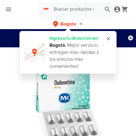
Bogotá
Regístrate
¿Nuevo en Rappi?
y disfruta de
Ingresa tu dirección en
envíos gratis por semanas
Aplican TyC
Bogotá
.
Mejor servicio,
entregas más rápidas y
los precios más
convenientes!