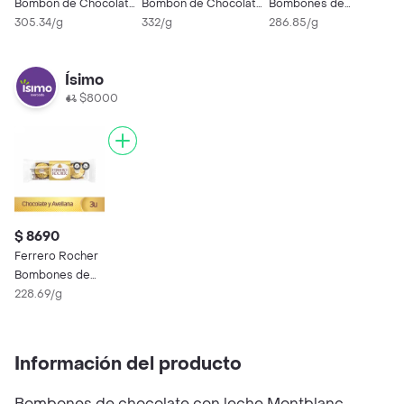
Bombón de Chocolate
Bombón de Chocolate
Bombones de
y Avellanas
305.34/g
y Avellana
332/g
Chocolate y Avellana
286.85/g
Ísimo
$8000
$ 8690
Ferrero Rocher
Bombones de
Chocolate y Avellana
228.69/g
Información del producto
Bombones de chocolate con leche Montblanc