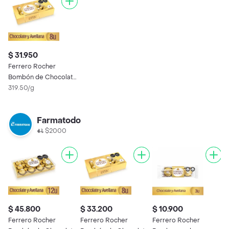
$ 31.950
Ferrero Rocher
Bombón de Chocolate
y Avellana
319.50/g
Farmatodo
$2000
$ 45.800
$ 33.200
$ 10.900
Ferrero Rocher
Ferrero Rocher
Ferrero Rocher