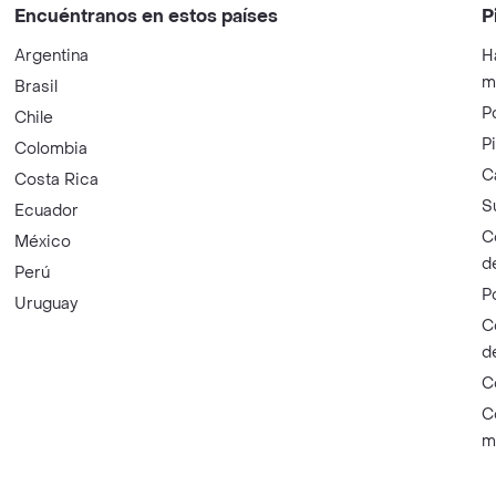
Encuéntranos en estos países
P
Argentina
H
m
Brasil
P
Chile
P
Colombia
C
Costa Rica
S
Ecuador
C
México
d
Perú
P
Uruguay
C
d
C
C
m