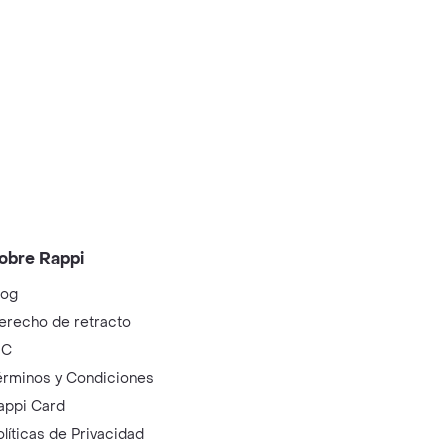
obre Rappi
log
erecho de retracto
IC
érminos y Condiciones
appi Card
olíticas de Privacidad