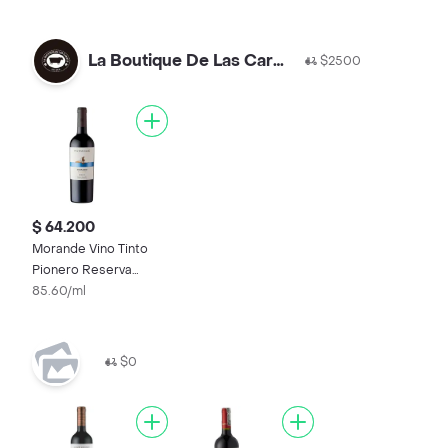
La Boutique De Las Carnes
$2500
$ 64.200
Morande Vino Tinto
Pionero Reserva
Merlot
85.60/ml
$0