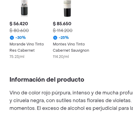
$ 56.420
$ 85.650
$ 80.600
$ 114.200
-
30
%
-
25
%
Morande Vino Tinto
Montes Vino Tinto
Res Cabernet
Cabernet Sauvignon
75.23/ml
114.20/ml
Información del producto
Vino de color rojo púrpura, intenso y de mucha prof
y ciruela negra, con sutiles notas florales de violet
momentos. El exceso de alcohol es perjudicial para l