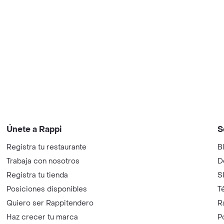
Únete a Rappi
S
Registra tu restaurante
B
Trabaja con nosotros
D
Registra tu tienda
S
Posiciones disponibles
T
Quiero ser Rappitendero
R
Haz crecer tu marca
P