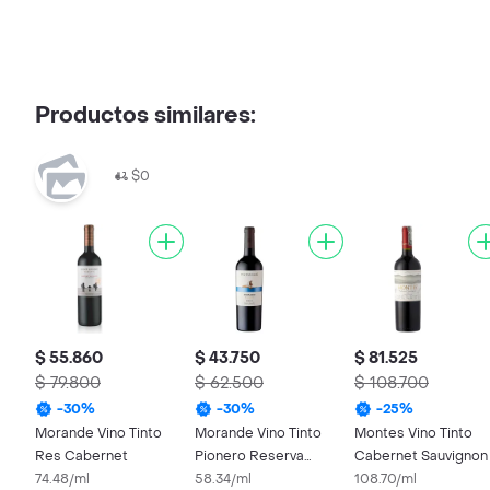
Productos similares:
$0
$ 55.860
$ 43.750
$ 81.525
$ 79.800
$ 62.500
$ 108.700
-
30
%
-
30
%
-
25
%
Morande Vino Tinto
Morande Vino Tinto
Montes Vino Tinto
Res Cabernet
Pionero Reserva
Cabernet Sauvignon
74.48/ml
Merlot
58.34/ml
108.70/ml