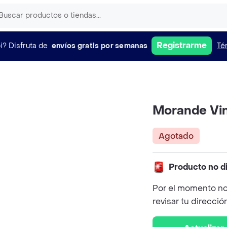
Registrarme
i?
Disfruta de
envíos gratis por semanas
Té
Morande Vin
Agotado
Producto no d
Por el momento no
revisar tu direcció