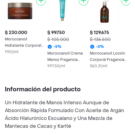
$ 230.000
$ 99.750
$ 129.675
Moroccanoil
$ 105.000
$ 136.500
Hidratante Corporal
-
5
%
-
5
%
Body Souffle
1150/ml
Moroccanoil Crema
Moroccanoil Loción
Manos Fragancia
Corporal Fragancia
Original
997.50/ml
Original
360.21/ml
Información del producto
Un Hidratante de Manos Intenso Aunque de
Absorción Rápida Formulado Con Aceite de Argán
Ácido Hialurónico Escualano y Una Mezcla de
Mantecas de Cacao y Karité