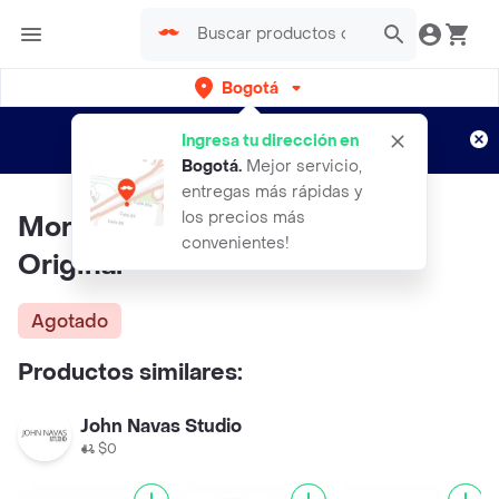
Bogotá
Regístrate
¿Nuevo en Rappi?
y disfruta de
Ingresa tu dirección en
envíos gratis por semanas
Aplican TyC
Bogotá
.
Mejor servicio,
entregas más rápidas y
los precios más
Moroccanoil Crema Manos
convenientes!
Original
Agotado
Productos similares:
John Navas Studio
$0