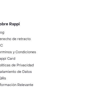
obre Rappi
log
erecho de retracto
IC
érminos y Condiciones
appi Card
olíticas de Privacidad
ratamiento de Datos
QRs
nformación Relevante