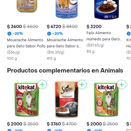
$ 3600
$ 4500
$ 6720
$ 8400
$ 3200
$
Felix Alimento
-
20
%
-
20
%
Húmedo para Gato
Moustache Alimento
Moustache Alimento
Ki
Sabor a Pescado
(
$37.65/g
)
para Gato Sabor Pollo
para Gato Sabor a
Hú
Blanco
85 g
(
$36/g
)
Pescado
(
$16.20/g
)
sa
(
$
100 g
415 g
70
Productos complementarios en Animals
$ 2000
$ 2500
$ 3760
$ 4700
$ 2000
$ 2500
$
Co
-
20
%
-
20
%
-
20
%