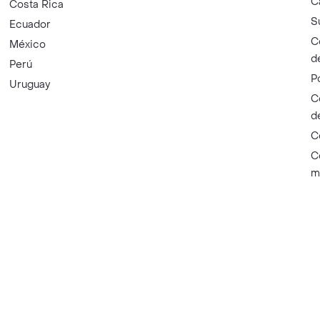
C
Costa Rica
S
Ecuador
C
México
d
Perú
P
Uruguay
C
d
C
C
m