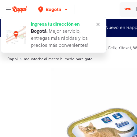
Bogotá
Ingresa tu dirección en
¿Nuevo en Rapp
Bogotá
.
Mejor servicio,
entregas más rápidas y los
precios más convenientes!
Búsquedas relacionadas:
Alimento para gatos
,
Snacks
,
Felix
,
Kitekat
,
W
Rappi
moustache alimento humedo para gato