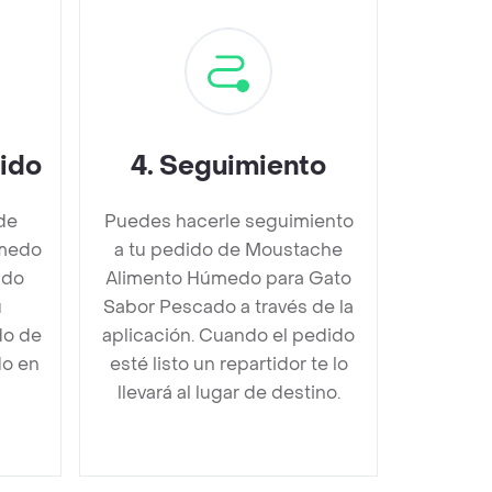
dido
4
.
Seguimiento
de
Puedes hacerle seguimiento
medo
a tu pedido de Moustache
ado
Alimento Húmedo para Gato
u
Sabor Pescado a través de la
do de
aplicación. Cuando el pedido
do en
esté listo un repartidor te lo
llevará al lugar de destino.