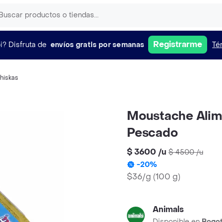
Registrarme
i?
Disfruta de
envíos gratis por semanas
Té
hiskas
Moustache Alim
Pescado
$ 3600
/
u
$ 4500
/
u
-
20
%
$36/g
(
100 g
)
Animals
Disponible en
Bogo