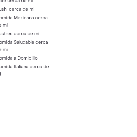
afé cerca de mi
ushi cerca de mi
omida Mexicana cerca
e mi
ostres cerca de mi
omida Saludable cerca
e mi
omida a Domicilio
omida Italiana cerca de
i