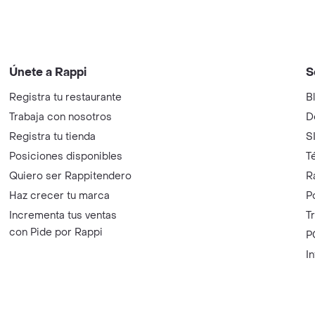
Únete a Rappi
S
Registra tu restaurante
B
Trabaja con nosotros
D
Registra tu tienda
S
Posiciones disponibles
T
Quiero ser Rappitendero
R
Haz crecer tu marca
P
Incrementa tus ventas
T
con Pide por Rappi
P
I