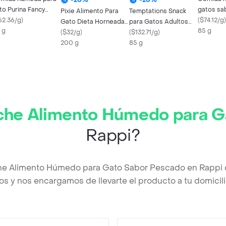
to Purina Fancy
gatos sa
Pixie Alimento Para
Temptations Snack
ast Petits Filets
62.36/g
)
Purina Pr
(
$74.12/g
)
Gato Dieta Horneada
para Gatos Adultos
bor a salmón x 85gr
 g
85 g
De Pescado Adulto
(
$32/g
)
Sabor a Camarón
(
$132.71/g
)
200 g
85 g
he Alimento Húmedo para G
Rappi?
he Alimento Húmedo para Gato Sabor Pescado en Rappi 
os y nos encargamos de llevarte el producto a tu domicili