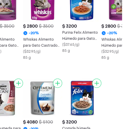
$ 3500
$ 2800
$ 3500
$ 3200
$ 2800
$ 35
Purina Felix Alimento
-
20
%
-
20
%
Húmedo para Gato
Alimento
Whiskas Alimento
Whiskas Alimen
Sabor a Salmón
(
$37.65/g
)
para Gato
para Gato Castrado
Húmedo para G
85 g
tún
g
)
Sabor Pescado
(
$32.95/g
)
Adulto de Salm
(
$32.95/g
)
85 g
85 g
$ 4080
$ 5100
$ 3200
humeda para
Comida húmeda
-
20
%