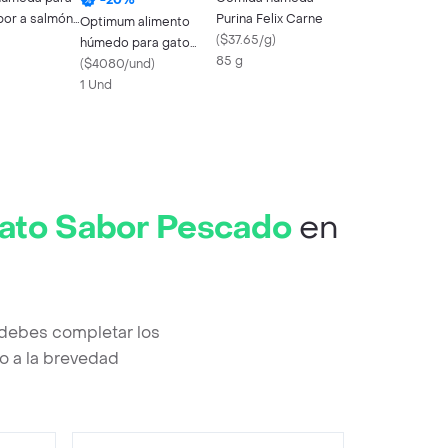
bor a salmón
Purina Felix Carne
Optimum alimento
o Plan x 85gr
(
$37.65/g
)
húmedo para gato
85 g
adulto castrado pollo
(
$4080/und
)
sobre 85 g
1 Und
ato Sabor Pescado
en
debes completar los
o a la brevedad