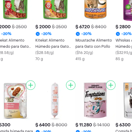
 2000
$ 2500
$ 2000
$ 2500
$ 6720
$ 8400
$ 2800
-
20
%
-
20
%
-
20
%
-
20
%
tekat Alimento
Kitekat Alimento
Moustache Alimento
Whiskas 
medo para Gato
Húmedo para Gato
para Gato con Pollo
Húmedo 
bor Carne
28.58/g
)
Sabor Pollo
(
$28.58/g
)
(
$16.20/g
)
Adulto A
(
$32.95/
 g
70 g
415 g
85 g
 5300
$ 6400
$ 8000
$ 11.280
$ 14.100
$ 6300
mida húmeda para
Comida 
-
20
%
-
20
%