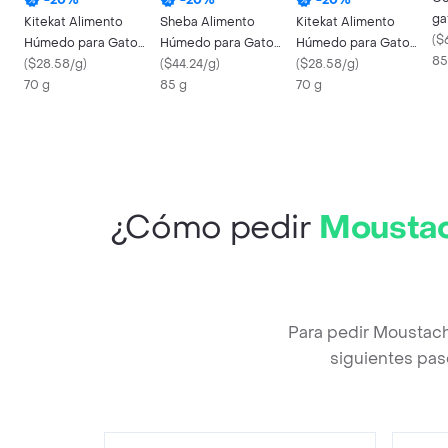
ga
Kitekat Alimento
Sheba Alimento
Kitekat Alimento
Fe
(
$
Húmedo para Gato
Húmedo para Gato
Húmedo para Gato
sa
85
sabor Carne
(
$28.58/g
)
Adulto
(
$44.24/g
)
Sabor Pollo
(
$28.58/g
)
70 g
85 g
70 g
¿Cómo pedir
Moustac
Para pedir Moustac
siguientes pas