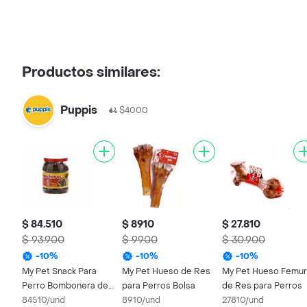
Productos similares:
Puppis
$4000
$ 84.510
$ 8910
$ 27.810
$ 93.900
$ 9900
$ 30.900
-
10
%
-
10
%
-
10
%
My Pet Snack Para
My Pet Hueso de Res
My Pet Hueso Femur
Perro Bombonera de
para Perros Bolsa
de Res para Perros
Rancheros
84510/und
8910/und
27810/und