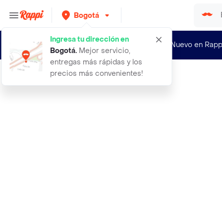
Bogotá
Ingresa tu dirección en
¿Nuevo en Rapp
Bogotá
.
Mejor servicio,
entregas más rápidas y los
precios más convenientes!
Rappi
my pet pulmon de res 60 grs