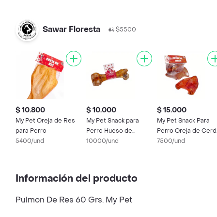
Sawar Floresta
$5500
$ 10.800
$ 10.000
$ 15.000
My Pet Oreja de Res
My Pet Snack para
My Pet Snack Para
para Perro
Perro Hueso de
Perro Oreja de Cer
5400/und
Cerdo
10000/und
Ref. 0058
7500/und
Información del producto
Pulmon De Res 60 Grs. My Pet