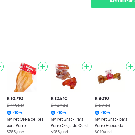
Actualizar
$ 10.710
$ 12.510
$ 8010
$ 11.900
$ 13.900
$ 8900
-
10
%
-
10
%
-
10
%
My Pet Oreja de Res
My Pet Snack Para
My Pet Snack para
para Perro
Perro Oreja de Cerdo
Perro Hueso de
5355/und
Ref. 0058
6255/und
Cerdo
8010/und