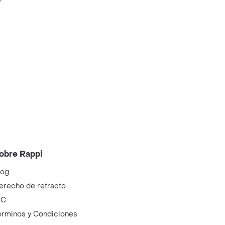
obre Rappi
log
erecho de retracto
IC
érminos y Condiciones