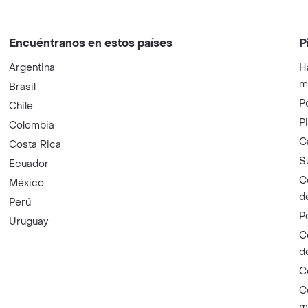
Encuéntranos en estos países
P
Argentina
H
m
Brasil
P
Chile
P
Colombia
C
Costa Rica
S
Ecuador
C
México
d
Perú
P
Uruguay
C
d
C
C
m