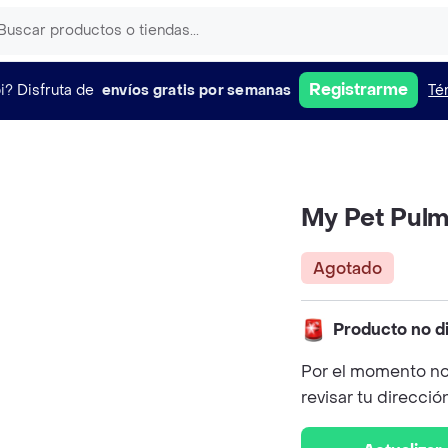
Registrarme
i?
Disfruta de
envíos gratis por semanas
Té
My Pet Pulm
Agotado
Producto no d
Por el momento no
revisar tu direcció