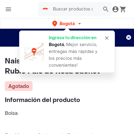
Bogotá
Regístrate
¿Nuevo en Rappi?
y disfruta de
Ingresa tu dirección en
envíos gratis por semanas
Aplican TyC
Bogotá
.
Mejor servicio,
entregas más rápidas y
los precios más
Naissant Mascarilla Matizante
convenientes!
Rubio Palo de Rosa Sachet
Agotado
Información del producto
Bolsa.