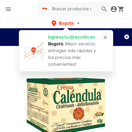
Bogotá
Regístrate
¿Nuevo en Rappi?
y disfruta de
Ingresa tu dirección en
envíos gratis por semanas
Aplican TyC
Bogotá
.
Mejor servicio,
entregas más rápidas y
los precios más
convenientes!