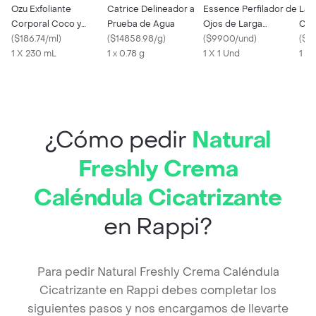
Ozu Exfoliante
Catrice Delineador a
Essence Perfilador de
Lac
Corporal Coco y
Prueba de Agua
Ojos de Larga
Cor
Verbena
(
$186.74/ml
)
(
$14858.98/g
)
Duración 09
(
$9900/und
)
(
$5
1 X 230 mL
1 x 0.78 g
1 X 1 Und
1 X 
¿Cómo pedir
Natural
Freshly Crema
Caléndula Cicatrizante
en Rappi?
Para pedir Natural Freshly Crema Caléndula
Cicatrizante en Rappi debes completar los
siguientes pasos y nos encargamos de llevarte