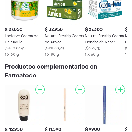
$ 27.050
$ 32.950
$ 27.300
$ 2
Labfarve Crema de
Natural Freshly Crema
Natural Freshly Crema
Natu
Caléndula
de Árnica
Concha de Nacar
Pro
Antiinflamatorio
(
$450.84/g
)
(
$411.88/g
)
(
$455/g
)
Abe
(
$77
1 X 60 g
1 X 80 g
1 X 60 g
1 X
Productos complementarios en
Farmatodo
$ 42.950
$ 11.590
$ 9900
$ 5