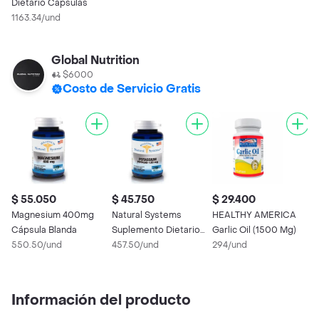
Dietario Cápsulas
1163.34/und
Global Nutrition
$6000
Costo de Servicio Gratis
$ 55.050
$ 45.750
$ 29.400
$
Magnesium 400mg
Natural Systems
HEALTHY AMERICA
N
Cápsula Blanda
Suplemento Dietario
Garlic Oil (1500 Mg)
G
550.50/und
Potassium (120 mg)
457.50/und
294/und
5
Información del producto