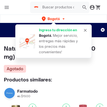
Bogotá
Regístrate
¿Nuevo en Rappi?
y disfruta de
Ingresa tu dirección en
envíos gratis por semanas
Aplican TyC
Bogotá
.
Mejor servicio,
entregas más rápidas y
los precios más
Natural Systems Echinacea (250
convenientes!
mg)
Agotado
Productos similares:
Farmatodo
$1500