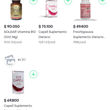
$ 90.050
$ 75.100
$ 49.400
SOLGAR Vitamina B12
Capell Suplemento
Freshlypausia
(500 Mg)
Dietario
Suplemento Dietario
900.50/und
1251.67/und
(50 mg) 50 Cápsulas
988/und
$0
$ 69.800
Capell Suplemento