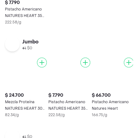
$ 7.790
Pistacho Americano
NATURES HEART 35
gr
222.58/g
Jumbo
$0
$ 24.700
$ 7.790
$ 66.700
Mezcla Proteína
Pistacho Americano
Pistacho Americano
NATURES HEART 300
NATURES HEART 35
Natures Heart
gr
82.34/g
gr
222.58/g
166.75/g
$0