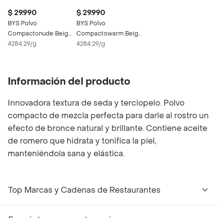
$ 29.990
$ 29.990
BYS Polvo
BYS Polvo
Compactonude Beige
Compactowarm Beige
7G
4284.29/g
7G
4284.29/g
Información del producto
Innovadora textura de seda y terciopelo. Polvo
compacto de mezcla perfecta para darle al rostro un
efecto de bronce natural y brillante. Contiene aceite
de romero que hidrata y tonifica la piel,
manteniéndola sana y elástica.
Top Marcas y Cadenas de Restaurantes