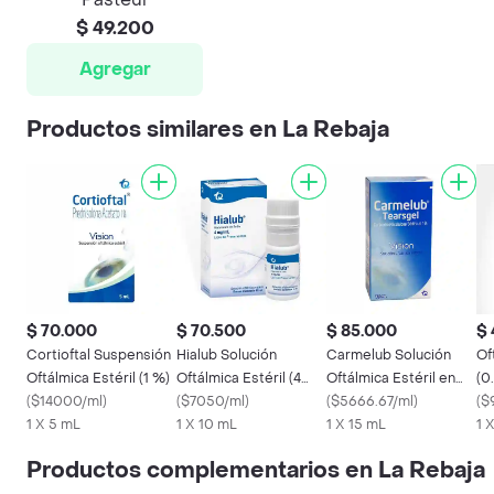
$ 49.200
Agregar
Productos similares en La Rebaja
$ 70.000
$ 70.500
$ 85.000
$ 
Cortioftal Suspensión
Hialub Solución
Carmelub Solución
Of
Oftálmica Estéril (1 %)
Oftálmica Estéril (4
Oftálmica Estéril en
(0
(
$14000/ml
)
mg)
(
$7050/ml
)
Gotas
(
$5666.67/ml
)
Of
(
$
1 X 5 mL
1 X 10 mL
1 X 15 mL
1 
Productos complementarios en La Rebaja