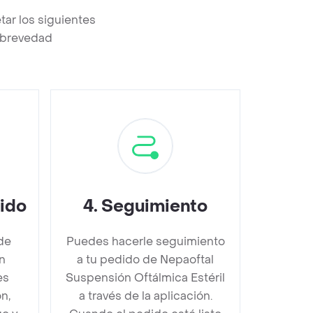
ar los siguientes
a brevedad
dido
4
.
Seguimiento
de
Puedes hacerle seguimiento
n
a tu pedido de Nepaoftal
es
Suspensión Oftálmica Estéril
n,
a través de la aplicación.