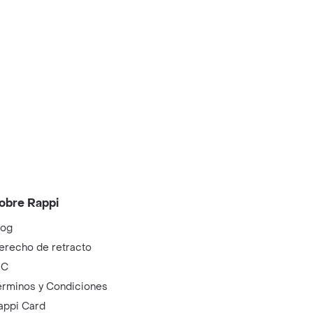
obre Rappi
log
erecho de retracto
IC
érminos y Condiciones
appi Card