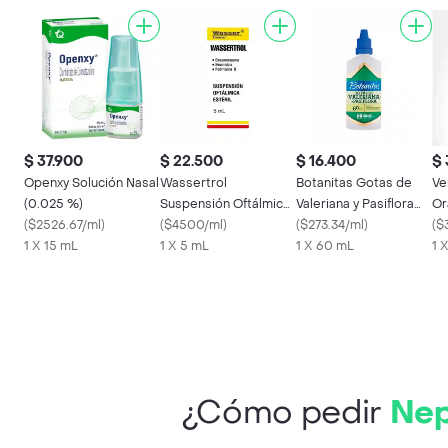
$ 37.900
$ 22.500
$ 16.400
$ 
Openxy Solución Nasal
Wassertrol
Botanitas Gotas de
Ve
(0.025 %)
Suspensión Oftálmica
Valeriana y Pasiflora
Or
(
$2526.67/ml
)
(1 mg/3.5 mg/6000 UI)
(
$4500/ml
)
Sedante
(
$273.34/ml
)
(
$
1 X 15 mL
1 X 5 mL
1 X 60 mL
1 
¿Cómo pedir
Nep