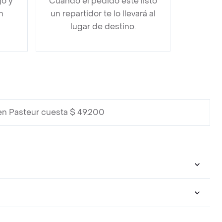
go y
Cuando el pedido esté listo
n
un repartidor te lo llevará al
lugar de destino.
en Pasteur cuesta $ 49.200