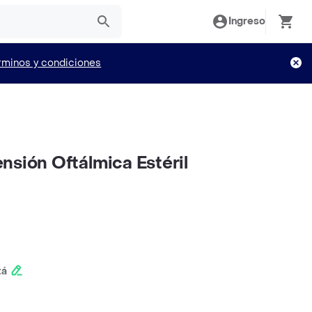
Ingreso
rminos y condiciones
nsión Oftálmica Estéril
tá