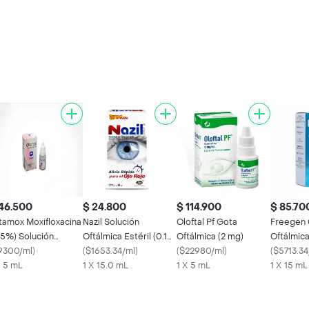
46.500
$ 24.800
$ 114.900
$ 85.70
tamox Moxifloxacina
Nazil Solución
Oloftal Pf Gota
Freegen 
.5%) Solución
Oftálmica Estéril (0.1
Oftálmica (2 mg)
Oftálmica
tálmica Estéril
9300/ml
)
%)
(
$1653.34/ml
)
(
$22980/ml
)
(
$5713.34
X 5 mL
1 X 15.0 mL
1 X 5 mL
1 X 15 mL