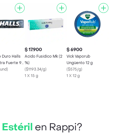
$ 17.900
$ 6900
 Duro Halls
Acido Fusidico Mk (2
Vick Vaporub
tra Fuerte 9
%)
Ungüento 12 g
/und
)
(
$1193.34/g
)
(
$575/g
)
1 X 15 g
1 X 12 g
Estéril
en Rappi?