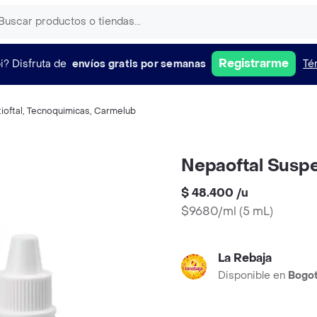
Registrarme
i?
Disfruta de
envíos gratis por semanas
Té
ioftal
,
Tecnoquimicas
,
Carmelub
Nepaoftal Suspe
$ 48.400
/
u
$9680/ml
(
5 mL
)
La Rebaja
Disponible en
Bogo