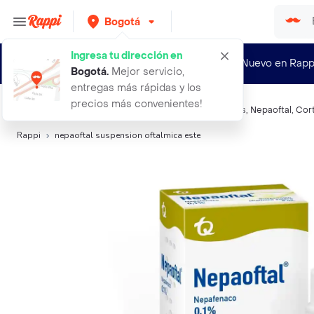
Bogotá
Ingresa tu dirección en
¿Nuevo en Rapp
Bogotá
.
Mejor servicio,
entregas más rápidas y los
precios más convenientes!
Búsquedas relacionadas:
Gotas, lubricantes y lágrimas
,
Nepaoftal
,
Cort
Rappi
nepaoftal suspension oftalmica este