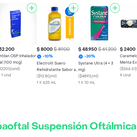
32.200
$ 8000
$ 8900
$ 48.950
$ 61.200
$ 2400
ntilan OSP Inhalador
Caramelo
-
10
%
-
20
%
al (100 mcg)
Menta Ex
Electrolit Suero
Systane Ultra (4 + 3
32200/und
)
Und
(
$266.67
Rehidratante Sabor a
mg)
X 1 Und
9 Und
Maracuyá
(
$12.80/ml
)
(
$4895/ml
)
1 X 625 mL
1 X 10 mL
aoftal Suspensión Oftálmica 