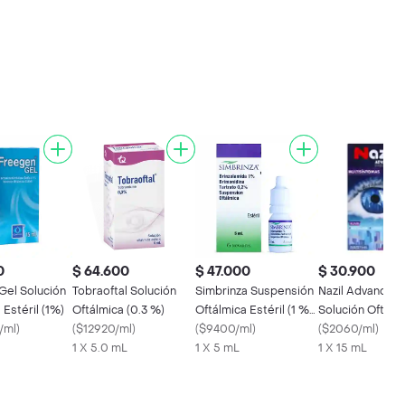
0
$ 64.600
$ 47.000
$ 30.900
Gel Solución
Tobraoftal Solución
Simbrinza Suspensión
Nazil Advanced
 Estéril (1%)
Oftálmica (0.3 %)
Oftálmica Estéril (1 %/
Solución Oftálm
/ml
)
(
$12920/ml
)
0.2 %)
(
$9400/ml
)
Estéril (0.2 mg)
(
$2060/ml
)
1 X 5.0 mL
1 X 5 mL
1 X 15 mL