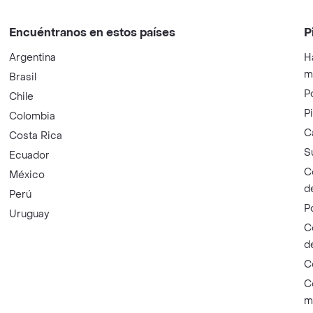
Encuéntranos en estos países
P
Argentina
H
m
Brasil
P
Chile
P
Colombia
C
Costa Rica
S
Ecuador
C
México
d
Perú
P
Uruguay
C
d
C
C
m