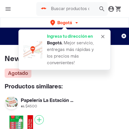
Bogotá
Regístrate
¿Nuevo en Rappi?
y disfruta de
Ingresa tu dirección en
envíos gratis por semanas
Aplican TyC
Bogotá
.
Mejor servicio,
entregas más rápidas y
los precios más
New-Dent Cepillo
convenientes!
Agotado
Productos similares:
Papelería La Estación De Suba
$4500