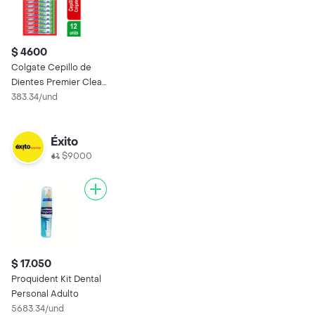
$ 4600
Colgate Cepillo de
Dientes Premier Clean
Medio
383.34/und
Éxito
$9000
$ 17.050
Proquident Kit Dental
Personal Adulto
5683.34/und