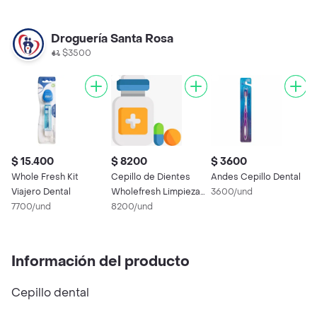
Droguería Santa Rosa
$3500
$ 15.400
$ 8200
$ 3600
$
Whole Fresh Kit
Cepillo de Dientes
Andes Cepillo Dental
C
Viajero Dental
Wholefresh Limpieza
3600/und
D
7700/und
Total
8200/und
S
2
Información del producto
Cepillo dental